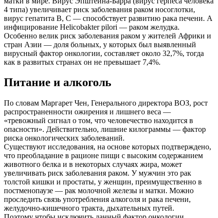
матки в мире. Вирус Эпштейна-Барра (вирус герпеса человека
4 типа) увеличивает риск заболевания раком носоглотки,
вирус гепатита В, С — способствует развитию рака печени. А
инфицирование Helicobakter pilori — раком желудка.
Особенно велик риск заболевания раком у жителей Африки и
стран Азии — доля больных, у которых был выявленный
вирусный фактор онкологии, составляет около 32,7%, тогда
как в развитых странах он не превышает 7,4%.
Питание и алкоголь
По словам Маргарет Чен, Генерального директора ВОЗ, рост
распространенности ожирения и лишнего веса —
«тревожный сигнал о том, что человечество находится в
опасности». Действительно, лишние килограммы — фактор
риска онкологических заболеваний.
Существуют исследования, на основе которых подтверждено,
что преобладание в рационе пищи с высоким содержанием
животного белка и в некоторых случаях жира, может
увеличивать риск заболевания раком. У мужчин это рак
толстой кишки и простаты, у женщин, преимущественно в
постменопаузе — рак молочной железы и матки. Можно
проследить связь употребления алкоголя и рака печени,
желудочно-кишечного тракта, дыхательных путей.
Поэтому чтобы исключить данный фактор онкологии,