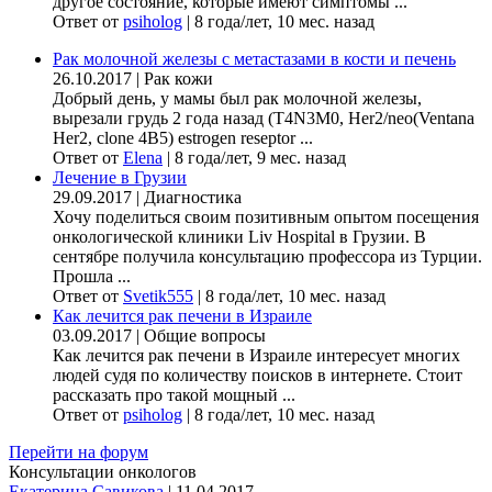
другое состояние, которые имеют симптомы ...
Ответ от
psiholog
|
8 года/лет, 10 мес. назад
Рак молочной железы с метастазами в кости и печень
26.10.2017
|
Рак кожи
Добрый день, у мамы был рак молочной железы,
вырезали грудь 2 года назад (Т4N3M0, Her2/neo(Ventana
Her2, clone 4B5) estrogen reseptor ...
Ответ от
Elena
|
8 года/лет, 9 мес. назад
Лечение в Грузии
29.09.2017
|
Диагностика
Хочу поделиться своим позитивным опытом посещения
онкологической клиники Liv Hospital в Грузии. В
сентябре получила консультацию профессора из Турции.
Прошла ...
Ответ от
Svetik555
|
8 года/лет, 10 мес. назад
Как лечится рак печени в Израиле
03.09.2017
|
Общие вопросы
Как лечится рак печени в Израиле интересует многих
людей судя по количеству поисков в интернете. Стоит
рассказать про такой мощный ...
Ответ от
psiholog
|
8 года/лет, 10 мес. назад
Перейти на форум
Консультации онкологов
Екатерина Савикова
|
11.04.2017