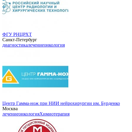
ФГУ РНЦРХТ
Санкт-Петербург
диагностика
лечение
онкология
Центр Гамма-нож при НИИ нейрохирургии им. Бурденко
Москва
лечение
онкология
Химиотерапия