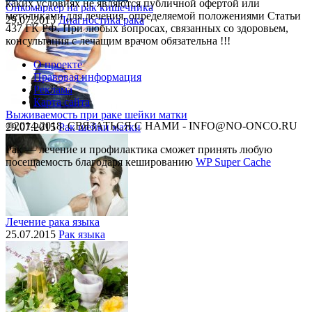
каких условиях не являются публичной офертой или
Онкомаркер на рак кишечника
методиками для лечения, определяемой положениями Статьи
29.07.2015
Диагностика рака
437 ГК РФ. При любых вопросах, связанных со здоровьем,
консультация с лечащим врачом обязательна !!!
О проекте
Правовая информация
Реклама
Карта сайта
Выживаемость при раке шейки матки
©2014-2018, СВЯЗАТЬСЯ С НАМИ - INFO@NO-ONCO.RU
29.07.2015
Рак шейки матки
Рак — лечение и профилактика cможет принять любую
посещаемость благодаря кешированию
WP Super Cache
Лечение рака языка
25.07.2015
Рак языка