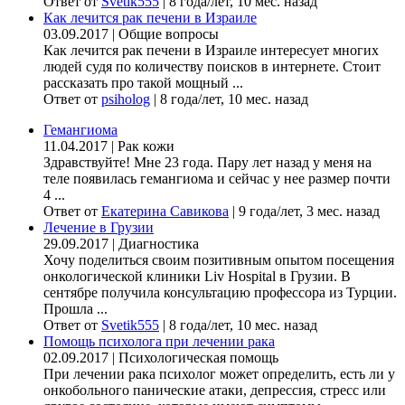
Ответ от
Svetik555
|
8 года/лет, 10 мес. назад
Как лечится рак печени в Израиле
03.09.2017
|
Общие вопросы
Как лечится рак печени в Израиле интересует многих
людей судя по количеству поисков в интернете. Стоит
рассказать про такой мощный ...
Ответ от
psiholog
|
8 года/лет, 10 мес. назад
Гемангиома
11.04.2017
|
Рак кожи
Здравствуйте! Мне 23 года. Пару лет назад у меня на
теле появилась гемангиома и сейчас у нее размер почти
4 ...
Ответ от
Екатерина Савикова
|
9 года/лет, 3 мес. назад
Лечение в Грузии
29.09.2017
|
Диагностика
Хочу поделиться своим позитивным опытом посещения
онкологической клиники Liv Hospital в Грузии. В
сентябре получила консультацию профессора из Турции.
Прошла ...
Ответ от
Svetik555
|
8 года/лет, 10 мес. назад
Помощь психолога при лечении рака
02.09.2017
|
Психологическая помощь
При лечении рака психолог может определить, есть ли у
онкобольного панические атаки, депрессия, стресс или