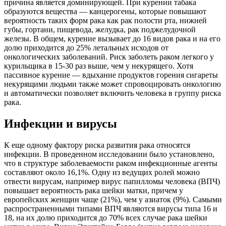
причина является доминирующей. При курении табака
образуются вещества — канцерогены, которые повышают
вероятность таких форм рака как рак полости рта, нижней
губы, гортани, пищевода, желудка, рак поджелудочной
железы. В общем, курение вызывает до 16 видов рака и на его
долю приходится до 25% летальных исходов от
онкологических заболеваний. Риск заболеть раком легкого у
курильщика в 15-30 раз выше, чем у некурящего. Хотя
пассивное курение — вдыхание продуктов горения сигареты
некурящими людьми также может спровоцировать онкологию
и автоматически позволяет включить человека в группу риска
рака.
Инфекции и вирусы
К еще одному фактору риска развития рака относятся
инфекции. В проведенном исследовании было установлено,
что в структуре заболеваемости раком инфекционные агенты
составляют около 16,1%. Одну из ведущих ролей можно
отвести вирусам, например вирус папилломы человека (ВПЧ)
повышает вероятность рака шейки матки, причем у
европейских женщин чаще (21%), чем у азиаток (9%). Самыми
распространенными типами ВПЧ являются вирусы типа 16 и
18, на их долю приходится до 70% всех случае рака шейки