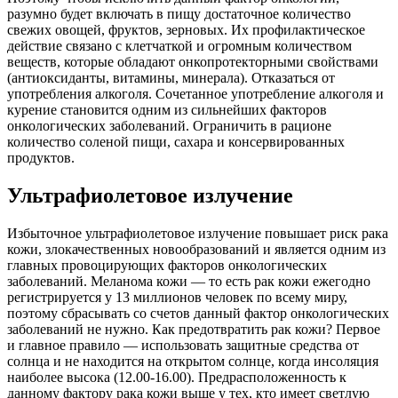
разумно будет включать в пищу достаточное количество
свежих овощей, фруктов, зерновых. Их профилактическое
действие связано с клетчаткой и огромным количеством
веществ, которые обладают онкопротекторными свойствами
(антиоксиданты, витамины, минерала). Отказаться от
употребления алкоголя. Сочетанное употребление алкоголя и
курение становится одним из сильнейших факторов
онкологических заболеваний. Ограничить в рационе
количество соленой пищи, сахара и консервированных
продуктов.
Ультрафиолетовое излучение
Избыточное ультрафиолетовое излучение повышает риск рака
кожи, злокачественных новообразований и является одним из
главных провоцирующих факторов онкологических
заболеваний. Меланома кожи — то есть рак кожи ежегодно
регистрируется у 13 миллионов человек по всему миру,
поэтому сбрасывать со счетов данный фактор онкологических
заболеваний не нужно. Как предотвратить рак кожи? Первое
и главное правило — использовать защитные средства от
солнца и не находится на открытом солнце, когда инсоляция
наиболее высока (12.00-16.00). Предрасположенность к
данному фактору рака кожи выше у тех, кто имеет светлую