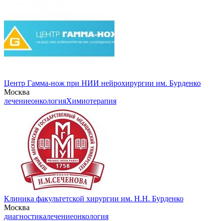
Центр Гамма-нож при НИИ нейрохирургии им. Бурденко
Москва
лечение
онкология
Химиотерапия
Клиника факультетской хирургии им. Н.Н. Бурденко
Москва
диагностика
лечение
онкология