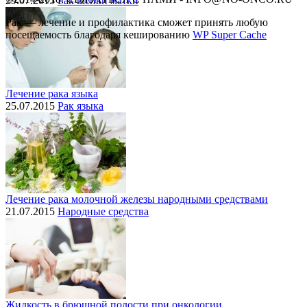
29.07.2015
Рак шейки матки
Рак — лечение и профилактика cможет принять любую
посещаемость благодаря кешированию
WP Super Cache
Лечение рака языка
25.07.2015
Рак языка
Лечение рака молочной железы народными средствами
21.07.2015
Народные средства
Жидкость в брюшной полости при онкологии