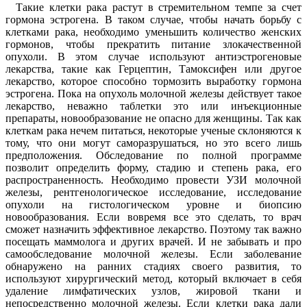
Такие клетки рака растут в стремительном темпе за счет
гормона эстрогена. В таком случае, чтобы начать борьбу с
клетками рака, необходимо уменьшить количество женских
гормонов, чтобы прекратить питание злокачественной
опухоли. В этом случае используют антиэстрогеновые
лекарства, такие как Герцептин, Тамоксифен или другое
лекарство, которое способно тормозить выработку гормона
эстрогена. Пока на опухоль молочной железы действует такое
лекарство, неважно таблетки это или инъекционные
препараты, новообразование не опасно для женщины. Так как
клеткам рака нечем питаться, некоторые ученые склоняются к
тому, что они могут саморазрушаться, но это всего лишь
предположения. Обследование по полной программе
позволит определить форму, стадию и степень рака, его
распространенность. Необходимо провести УЗИ молочной
железы, рентгенологическое исследование, исследование
опухоли на гистологическом уровне и биопсию
новообразования. Если вовремя все это сделать, то врач
сможет назначить эффективное лекарство. Поэтому так важно
посещать маммолога и других врачей. И не забывать и про
самообследование молочной железы. Если заболевание
обнаружено на ранних стадиях своего развития, то
используют хирургический метод, который включает в себя
удаление лимфатических узлов, жировой ткани и
непосредственно молочной железы. Если клетки рака дали