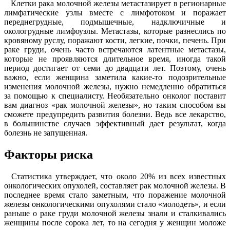
Клетки рака молочной железы метастазирует в регионарные
лимфатические узлы вместе с лимфотоком и поражает
переднегрудные, подмышечные, надключичные и
окологрудные лимфоузлы. Метастазы, которые разнеслись по
кровяному руслу, поражают кости, легкие, почки, печень. При
раке груди, очень часто встречаются латентные метастазы,
которые не проявляются длительное время, иногда такой
период достигает от семи до двадцати лет. Поэтому, очень
важно, если женщина заметила какие-то подозрительные
изменения молочной железы, нужно немедленно обратиться
за помощью к специалисту. Необязательно онколог поставит
вам диагноз «рак молочной железы», но таким способом вы
сможете предупредить развития болезни. Ведь все лекарство,
в большинстве случаев эффективный дает результат, когда
болезнь не запущенная.
Факторы риска
Статистика утверждает, что около 20% из всех известных
онкологических опухолей, составляет рак молочной железы. В
последнее время стало заметным, что поражение молочной
железы онкологическими опухолями стало «молодеть», и если
раньше о раке груди молочной железы знали и сталкивались
женщины после сорока лет, то на сегодня у женщин моложе