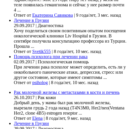
теле появилась гемангиома и сейчас у нее размер почти
4 ...
Ответ от
Екатерина Савикова
|
9 года/лет, 3 мес. назад
Лечение в Грузии
29.09.2017
|
Диагностика
Хочу поделиться своим позитивным опытом посещения
онкологической клиники Liv Hospital в Грузии. В
сентябре получила консультацию профессора из Турции.
Прошла ...
Ответ от
Svetik555
|
8 года/лет, 10 мес. назад
Помощь психолога при лечении рака
02.09.2017
|
Психологическая помощь
При лечении рака психолог может определить, есть ли у
онкобольного панические атаки, депрессия, стресс или
другое состояние, которые имеют симптомы ...
Ответ от
psiholog
|
8 года/лет, 10 мес. назад
Рак молочной железы с метастазами в кости и печень
26.10.2017
|
Рак кожи
Добрый день, у мамы был рак молочной железы,
вырезали грудь 2 года назад (Т4N3M0, Her2/neo(Ventana
Her2, clone 4B5) estrogen reseptor ...
Ответ от
Elena
|
8 года/лет, 9 мес. назад
Лечение в Грузии
29.09.2017
|
Диагностика