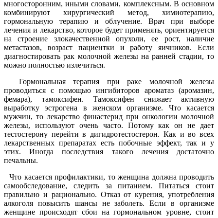
многосторонним, иными словами, комплексным. В основном
комбинируют хирургический метод, химиотерапию,
гормональную терапию и облучение. Врач при выборе
лечения и лекарство, которое будет применять, ориентируется
на строение злокачественной опухоли, ее рост, наличие
метастазов, возраст пациентки и работу яичников. Если
диагностировать рак молочной железы на ранней стадии, то
можно полностью излечиться.
Гормональная терапия при раке молочной железы
проводиться с помощью ингибиторов ароматаз (аромазин,
фемара), тамоксифен. Тамоксифен снижает активную
выработку эстрогена в женском организме. Что касается
мужчин, то лекарство финастерид при онкологии молочной
железы, используют очень часто. Потому как он не дает
тестостерону перейти в дигидротестостерон. Как и во всех
лекарственных препаратах есть побочные эффект, так и у
этих. Иногда последствия такого лечения достаточно
печальны.
Что касается профилактики, то женщина должна проводить
самообследование, следить за питанием. Питаться стоит
правильно и рационально. Отказ от курения, употребления
алкоголя повысить шансы не заболеть. Если в организме
женщине происходят сбои на гормональном уровне, стоит