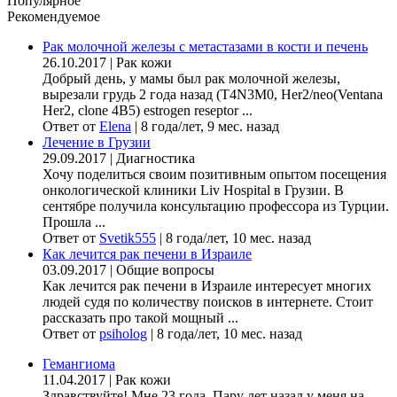
Популярное
Рекомендуемое
Рак молочной железы с метастазами в кости и печень
26.10.2017
|
Рак кожи
Добрый день, у мамы был рак молочной железы,
вырезали грудь 2 года назад (Т4N3M0, Her2/neo(Ventana
Her2, clone 4B5) estrogen reseptor ...
Ответ от
Elena
|
8 года/лет, 9 мес. назад
Лечение в Грузии
29.09.2017
|
Диагностика
Хочу поделиться своим позитивным опытом посещения
онкологической клиники Liv Hospital в Грузии. В
сентябре получила консультацию профессора из Турции.
Прошла ...
Ответ от
Svetik555
|
8 года/лет, 10 мес. назад
Как лечится рак печени в Израиле
03.09.2017
|
Общие вопросы
Как лечится рак печени в Израиле интересует многих
людей судя по количеству поисков в интернете. Стоит
рассказать про такой мощный ...
Ответ от
psiholog
|
8 года/лет, 10 мес. назад
Гемангиома
11.04.2017
|
Рак кожи
Здравствуйте! Мне 23 года. Пару лет назад у меня на