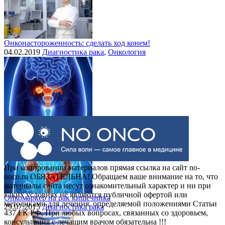
Онконастороженность: сделать ход конем!
04.02.2019
Диагностика рака
,
Онкология
Выделения при раке шейки матки
30.07.2015
Рак шейки матки
При копировании материалов прямая ссылка на сайт no-
onco.ru ОБЯЗАТЕЛЬНА! Обращаем ваше внимание на то, что
материалы сайта несут ознакомительный характер и ни при
каких условиях не являются публичной офертой или
Онкомаркер на рак кишечника
методиками для лечения, определяемой положениями Статьи
29.07.2015
Диагностика рака
437 ГК РФ. При любых вопросах, связанных со здоровьем,
консультация с лечащим врачом обязательна !!!