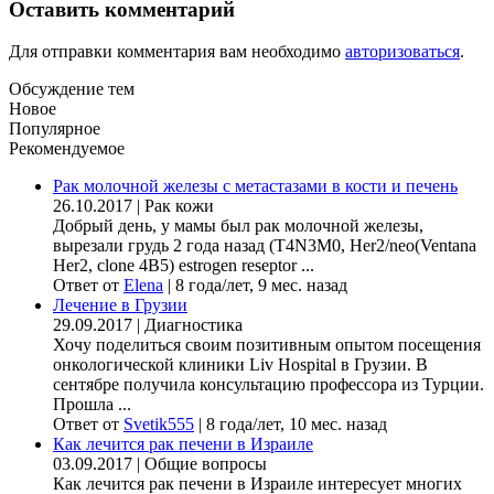
Оставить комментарий
Для отправки комментария вам необходимо
авторизоваться
.
Обсуждение тем
Новое
Популярное
Рекомендуемое
Рак молочной железы с метастазами в кости и печень
26.10.2017
|
Рак кожи
Добрый день, у мамы был рак молочной железы,
вырезали грудь 2 года назад (Т4N3M0, Her2/neo(Ventana
Her2, clone 4B5) estrogen reseptor ...
Ответ от
Elena
|
8 года/лет, 9 мес. назад
Лечение в Грузии
29.09.2017
|
Диагностика
Хочу поделиться своим позитивным опытом посещения
онкологической клиники Liv Hospital в Грузии. В
сентябре получила консультацию профессора из Турции.
Прошла ...
Ответ от
Svetik555
|
8 года/лет, 10 мес. назад
Как лечится рак печени в Израиле
03.09.2017
|
Общие вопросы
Как лечится рак печени в Израиле интересует многих