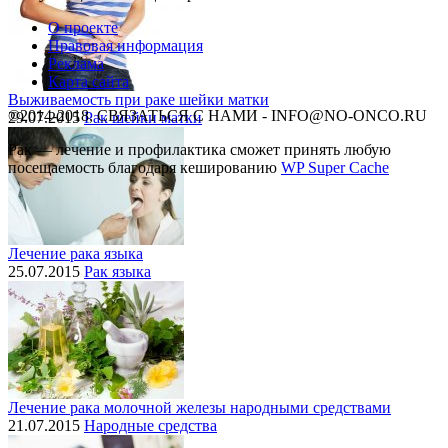
О проекте
Правовая информация
Реклама
Карта сайта
Выживаемость при раке шейки матки
©2014-2018, СВЯЗАТЬСЯ С НАМИ - INFO@NO-ONCO.RU
29.07.2015
Рак шейки матки
Рак — лечение и профилактика cможет принять любую
посещаемость благодаря кешированию
WP Super Cache
Лечение рака языка
25.07.2015
Рак языка
Лечение рака молочной железы народными средствами
21.07.2015
Народные средства