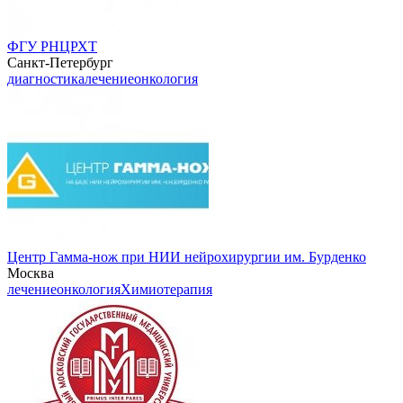
ФГУ РНЦРХТ
Санкт-Петербург
диагностика
лечение
онкология
Центр Гамма-нож при НИИ нейрохирургии им. Бурденко
Москва
лечение
онкология
Химиотерапия