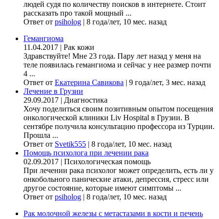
людей судя по количеству поисков в интернете. Стоит
рассказать про такой мощный ...
Ответ от
psiholog
|
8 года/лет, 10 мес. назад
Гемангиома
11.04.2017
|
Рак кожи
Здравствуйте! Мне 23 года. Пару лет назад у меня на
теле появилась гемангиома и сейчас у нее размер почти
4 ...
Ответ от
Екатерина Савикова
|
9 года/лет, 3 мес. назад
Лечение в Грузии
29.09.2017
|
Диагностика
Хочу поделиться своим позитивным опытом посещения
онкологической клиники Liv Hospital в Грузии. В
сентябре получила консультацию профессора из Турции.
Прошла ...
Ответ от
Svetik555
|
8 года/лет, 10 мес. назад
Помощь психолога при лечении рака
02.09.2017
|
Психологическая помощь
При лечении рака психолог может определить, есть ли у
онкобольного панические атаки, депрессия, стресс или
другое состояние, которые имеют симптомы ...
Ответ от
psiholog
|
8 года/лет, 10 мес. назад
Рак молочной железы с метастазами в кости и печень