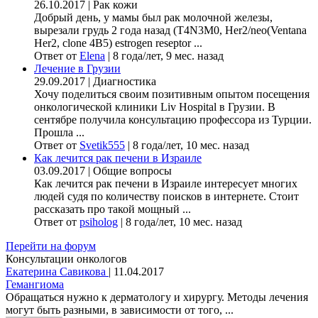
26.10.2017
|
Рак кожи
Добрый день, у мамы был рак молочной железы,
вырезали грудь 2 года назад (Т4N3M0, Her2/neo(Ventana
Her2, clone 4B5) estrogen reseptor ...
Ответ от
Elena
|
8 года/лет, 9 мес. назад
Лечение в Грузии
29.09.2017
|
Диагностика
Хочу поделиться своим позитивным опытом посещения
онкологической клиники Liv Hospital в Грузии. В
сентябре получила консультацию профессора из Турции.
Прошла ...
Ответ от
Svetik555
|
8 года/лет, 10 мес. назад
Как лечится рак печени в Израиле
03.09.2017
|
Общие вопросы
Как лечится рак печени в Израиле интересует многих
людей судя по количеству поисков в интернете. Стоит
рассказать про такой мощный ...
Ответ от
psiholog
|
8 года/лет, 10 мес. назад
Перейти на форум
Консультации онкологов
Екатерина Савикова
|
11.04.2017
Гемангиома
Обращаться нужно к дерматологу и хирургу. Методы лечения
могут быть разными, в зависимости от того, ...