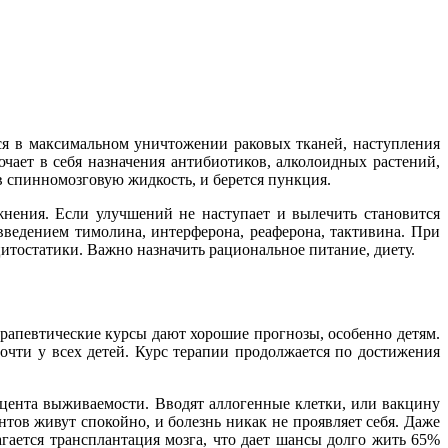
ся в максимальном уничтожении раковых тканей, наступления
чает в себя назначения антибиотиков, алколоидных растений,
 спинномозговую жидкость, и берется пункция.
нения. Если улучшений не наступает и вылечить становится
ведением тимолина, интерферона, реаферона, тактивина. При
итостатики. Важно назначить рациональное питание, диету.
ерапевтические курсы дают хорошие прогнозы, особенно детям.
очти у всех детей. Курс терапии продолжается по достижения
ента выживаемости. Вводят аллогенные клетки, или вакцину
тов живут спокойно, и болезнь никак не проявляет себя. Даже
гается трансплантация мозга, что дает шансы долго жить 65%