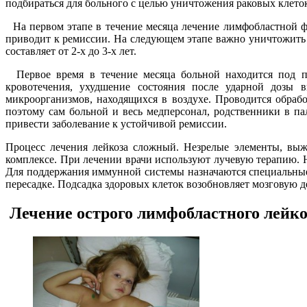
подбираться для больного с целью уничтожения раковых клето
На первом этапе в течение месяца лечение лимфобластной ф
приводит к ремиссии. На следующем этапе важно уничтожить
составляет от 2-х до 3-х лет.
Первое время в течение месяца больной находится под пр
кровотечения, ухудшение состояния после ударной дозы 
микроорганизмов, находящихся в воздухе. Проводится обраб
поэтому сам больной и весь медперсонал, родственники в п
привести заболевание к устойчивой ремиссии.
Процесс лечения лейкоза сложный. Незрелые элементы, выж
комплексе. При лечении врачи используют лучевую терапию. Н
Для поддержания иммунной системы назначаются специальные 
пересадке. Подсадка здоровых клеток возобновляет мозговую д
Лечение острого лимфобластного лейкоз