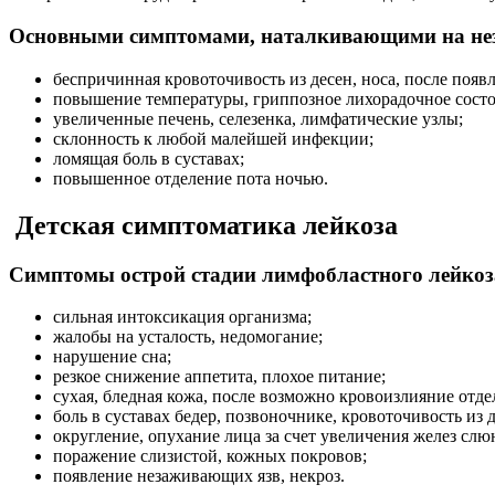
Основными симптомами, наталкивающими на неза
беспричинная кровоточивость из десен, носа, после появл
повышение температуры, гриппозное лихорадочное состо
увеличенные печень, селезенка, лимфатические узлы;
склонность к любой малейшей инфекции;
ломящая боль в суставах;
повышенное отделение пота ночью.
Детская симптоматика лейкоза
Симптомы острой стадии лимфобластного лейкоза
сильная интоксикация организма;
жалобы на усталость, недомогание;
нарушение сна;
резкое снижение аппетита, плохое питание;
сухая, бледная кожа, после возможно кровоизлияние отде
боль в суставах бедер, позвоночнике, кровоточивость из д
округление, опухание лица за счет увеличения желез слю
поражение слизистой, кожных покровов;
появление незаживающих язв, некроз.