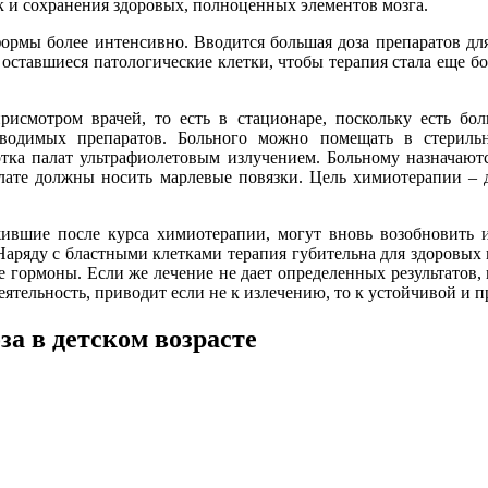
к и сохранения здоровых, полноценных элементов мозга.
ормы более интенсивно. Вводится большая доза препаратов для
 оставшиеся патологические клетки, чтобы терапия стала еще 
исмотром врачей, то есть в стационаре, поскольку есть бо
вводимых препаратов. Больного можно помещать в стерильн
отка палат ультрафиолетовым излучением. Больному назначают
алате должны носить марлевые повязки. Цель химиотерапии –
ившие после курса химиотерапии, могут вновь возобновить и
аряду с бластными клетками терапия губительна для здоровых 
гормоны. Если же лечение не дает определенных результатов, 
еятельность, приводит если не к излечению, то к устойчивой и
а в детском возрасте