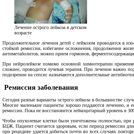
Лечение острого лейкоза в детском
возрасте
Продолжительное лечения детей с лейкозом проводится в из
стойкой ремиссии, избегание осложнения, продолжении жизни
антиметаболитов, можно прием гормонов, ферментосодержащих 
При нейролейкозе помимо основной химиотерапии применяет
сложнее, проводится лучевая терапия. При лечении важно п
подозрении на сепсис назначаются дополнительные антибиотик
Ремиссия заболевания
Сегодня разные варианты острого лейкоза в большинстве случ
Многие маленькие пациенты хорошо поддаются лечению, и есл
ремиссии. Пока не восстановится лейкоцитарный уровень в 300
Чтобы опухолевые клетки были уничтожены полностью, при 
БЦЖ. Пациент считается здоровым, если период ремиссии длит
при рецидиве удается добиться почти во всех случаях повто