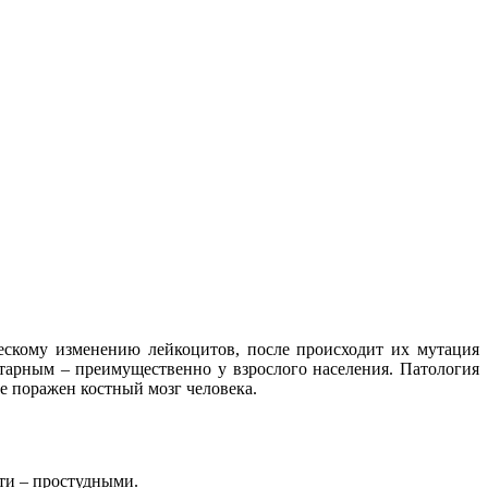
ескому изменению лейкоцитов, после происходит их мутация
тарным – преимущественно у взрослого населения. Патология
е поражен костный мозг человека.
сти – простудными.