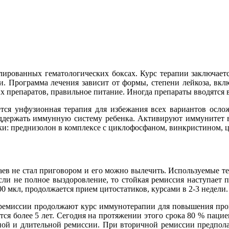
олированных гематологических боксах. Курс терапии заключает
. Программа лечения зависит от формы, степени лейкоза, вклю
препаратов, правильное питание. Иногда препараты вводятся в
ся унфузионная терапия для избежания всех вариантов ослож
оддержать иммунную систему ребенка. Активируют иммунитет в
и: преднизолон в комплексе с циклофосфаном, винкристином, ц
аев не стал приговором и его можно вылечить. Используемые т
и не полное выздоровление, то стойкая ремиссия наступает п
0 мкл, продолжается прием цитостатиков, курсами в 2-3 недели.
ремиссии продолжают курс иммунотерапии для повышения проц
ся более 5 лет. Сегодня на протяжении этого срока 80 % пациен
рной и длительной ремиссии. При вторичной ремиссии предпола