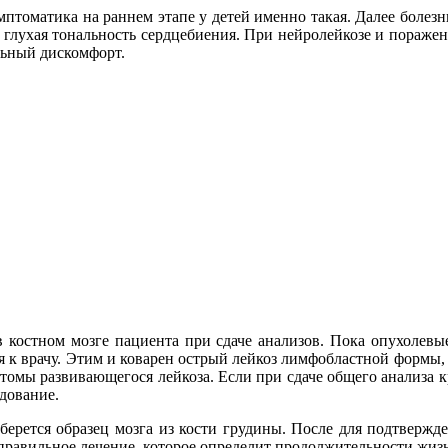
томатика на раннем этапе у детей именно такая. Далее болезнь 
, глухая тональность сердцебиения. При нейролейкозе и пораж
льный дискомфорт.
 костном мозге пациента при сдаче анализов. Пока опухолевые
ся к врачу. Этим и коварен острый лейкоз лимфобластной формы, 
птомы развивающегося лейкоза. Если при сдаче общего анализа
дование.
ерется образец мозга из кости грудины. После для подтвержде
ь правильное лечение, которое определит продолжительности жиз