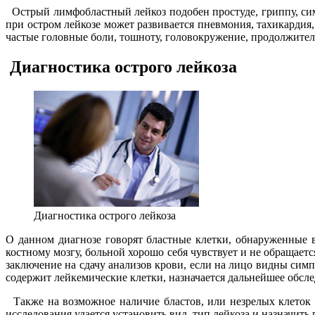
Острый лимфобластный лейкоз подобен простуде, гриппу, симп
при остром лейкозе может развивается пневмония, тахикардия
частые головные боли, тошноту, головокружение, продолжите
Диагностика острого лейкоза
Диагностика острого лейкоза
О данном диагнозе говорят бластные клетки, обнаруженные в
костному мозгу, больной хорошо себя чувствует и не обращает
заключение на сдачу анализов крови, если на лицо видны сим
содержит лейкемические клетки, назначается дальнейшее обсле
Также на возможное наличие бластов, или незрелых клеток б
исследования удается установить вид, тип лейкоза и назначит