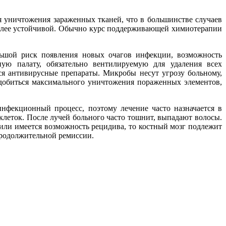
 уничтожения зараженных тканей, что в большинстве случаев
более устойчивой. Обычно курс поддерживающей химиотерапии
льшой риск появления новых очагов инфекции, возможность
ую палату, обязательно вентилируемую для удаления всех
ся антивирусные препараты. Микробы несут угрозу больному,
 добиться максимального уничтожения пораженных элементов,
нфекционный процесс, поэтому лечение часто назначается в
клеток. После лучей больного часто тошнит, выпадают волосы.
или имеется возможность рецидива, то костный мозг подлежит
 продолжительной ремиссии.