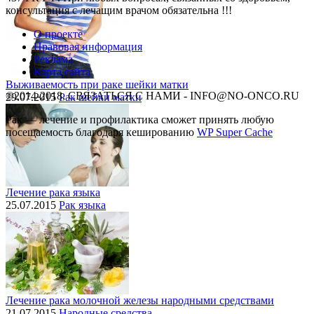
консультация с лечащим врачом обязательна !!!
О проекте
Правовая информация
Реклама
Карта сайта
Выживаемость при раке шейки матки
©2014-2018, СВЯЗАТЬСЯ С НАМИ - INFO@NO-ONCO.RU
29.07.2015
Рак шейки матки
Рак — лечение и профилактика cможет принять любую
посещаемость благодаря кешированию
WP Super Cache
Лечение рака языка
25.07.2015
Рак языка
Лечение рака молочной железы народными средствами
21.07.2015
Народные средства