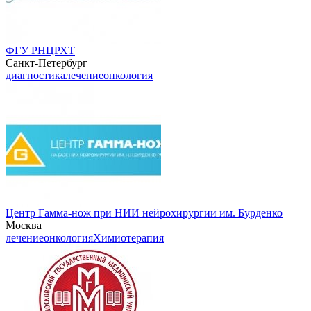
ФГУ РНЦРХТ
Санкт-Петербург
диагностика
лечение
онкология
Центр Гамма-нож при НИИ нейрохирургии им. Бурденко
Москва
лечение
онкология
Химиотерапия