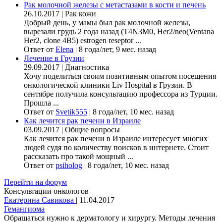
Рак молочной железы с метастазами в кости и печень
26.10.2017
|
Рак кожи
Добрый день, у мамы был рак молочной железы,
вырезали грудь 2 года назад (Т4N3M0, Her2/neo(Ventana
Her2, clone 4B5) estrogen reseptor ...
Ответ от
Elena
|
8 года/лет, 9 мес. назад
Лечение в Грузии
29.09.2017
|
Диагностика
Хочу поделиться своим позитивным опытом посещения
онкологической клиники Liv Hospital в Грузии. В
сентябре получила консультацию профессора из Турции.
Прошла ...
Ответ от
Svetik555
|
8 года/лет, 10 мес. назад
Как лечится рак печени в Израиле
03.09.2017
|
Общие вопросы
Как лечится рак печени в Израиле интересует многих
людей судя по количеству поисков в интернете. Стоит
рассказать про такой мощный ...
Ответ от
psiholog
|
8 года/лет, 10 мес. назад
Перейти на форум
Консультации онкологов
Екатерина Савикова
|
11.04.2017
Гемангиома
Обращаться нужно к дерматологу и хирургу. Методы лечения