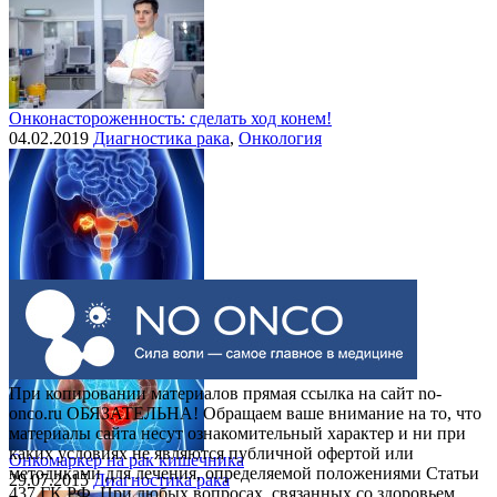
Онконастороженность: сделать ход конем!
04.02.2019
Диагностика рака
,
Онкология
Выделения при раке шейки матки
30.07.2015
Рак шейки матки
При копировании материалов прямая ссылка на сайт no-
onco.ru ОБЯЗАТЕЛЬНА! Обращаем ваше внимание на то, что
материалы сайта несут ознакомительный характер и ни при
каких условиях не являются публичной офертой или
Онкомаркер на рак кишечника
методиками для лечения, определяемой положениями Статьи
29.07.2015
Диагностика рака
437 ГК РФ. При любых вопросах, связанных со здоровьем,