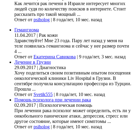
Как лечится рак печени в Израиле интересует многих
людей судя по количеству поисков в интернете. Стоит
рассказать про такой мощный ...
Ответ от
psiholog
|
8 года/лет, 10 мес. назад
Гемангиома
11.04.2017
|
Рак кожи
Здравствуйте! Мне 23 года. Пару лет назад у меня на
теле появилась гемангиома и сейчас у нее размер почти
4 ...
Ответ от
Екатерина Савикова
|
9 года/лет, 3 мес. назад
Лечение в Грузии
29.09.2017
|
Диагностика
Хочу поделиться своим позитивным опытом посещения
онкологической клиники Liv Hospital в Грузии. В
сентябре получила консультацию профессора из Турции.
Прошла ...
Ответ от
Svetik555
|
8 года/лет, 10 мес. назад
Помощь психолога при лечении рака
02.09.2017
|
Психологическая помощь
При лечении рака психолог может определить, есть ли у
онкобольного панические атаки, депрессия, стресс или
другое состояние, которые имеют симптомы ...
Ответ от
psiholog
|
8 года/лет, 10 мес. назад