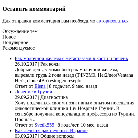
Оставить комментарий
Для отправки комментария вам необходимо
авторизоваться
.
Обсуждение тем
Новое
Популярное
Рекомендуемое
Рак молочной железы с метастазами в кости и печень
26.10.2017
|
Рак кожи
Добрый день, у мамы был рак молочной железы,
вырезали грудь 2 года назад (Т4N3M0, Her2/neo(Ventana
Her2, clone 4B5) estrogen reseptor ...
Ответ от
Elena
|
8 года/лет, 9 мес. назад
Лечение в Грузии
29.09.2017
|
Диагностика
Хочу поделиться своим позитивным опытом посещения
онкологической клиники Liv Hospital в Грузии. В
сентябре получила консультацию профессора из Турции.
Прошла ...
Ответ от
Svetik555
|
8 года/лет, 10 мес. назад
Как лечится рак печени в Израиле
03.09.2017
|
Общие вопросы