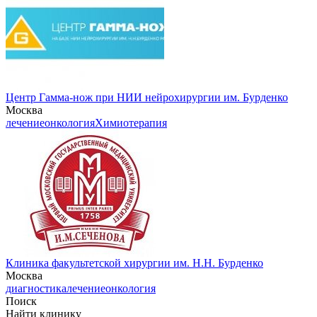
Центр Гамма-нож при НИИ нейрохирургии им. Бурденко
Москва
лечение
онкология
Химиотерапия
Клиника факультетской хирургии им. Н.Н. Бурденко
Москва
диагностика
лечение
онкология
Поиск
Найти клинику