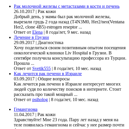
Рак молочной железы с метастазами в кости и печень
26.10.2017
|
Рак кожи
Добрый день, у мамы был рак молочной железы,
вырезали грудь 2 года назад (Т4N3M0, Her2/neo(Ventana
Her2, clone 4B5) estrogen reseptor ...
Ответ от
Elena
|
8 года/лет, 9 мес. назад
Лечение в Грузии
29.09.2017
|
Диагностика
Хочу поделиться своим позитивным опытом посещения
онкологической клиники Liv Hospital в Грузии. В
сентябре получила консультацию профессора из Турции.
Прошла ...
Ответ от
Svetik555
|
8 года/лет, 10 мес. назад
Как лечится рак печени в Израиле
03.09.2017
|
Общие вопросы
Как лечится рак печени в Израиле интересует многих
людей судя по количеству поисков в интернете. Стоит
рассказать про такой мощный ...
Ответ от
psiholog
|
8 года/лет, 10 мес. назад
Гемангиома
11.04.2017
|
Рак кожи
Здравствуйте! Мне 23 года. Пару лет назад у меня на
теле появилась гемангиома и сейчас у нее размер почти