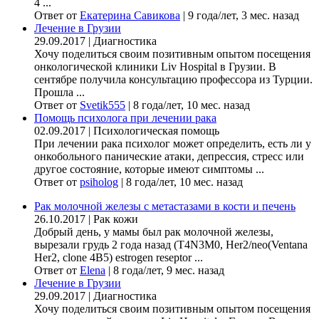
4 ...
Ответ от
Екатерина Савикова
|
9 года/лет, 3 мес. назад
Лечение в Грузии
29.09.2017
|
Диагностика
Хочу поделиться своим позитивным опытом посещения
онкологической клиники Liv Hospital в Грузии. В
сентябре получила консультацию профессора из Турции.
Прошла ...
Ответ от
Svetik555
|
8 года/лет, 10 мес. назад
Помощь психолога при лечении рака
02.09.2017
|
Психологическая помощь
При лечении рака психолог может определить, есть ли у
онкобольного панические атаки, депрессия, стресс или
другое состояние, которые имеют симптомы ...
Ответ от
psiholog
|
8 года/лет, 10 мес. назад
Рак молочной железы с метастазами в кости и печень
26.10.2017
|
Рак кожи
Добрый день, у мамы был рак молочной железы,
вырезали грудь 2 года назад (Т4N3M0, Her2/neo(Ventana
Her2, clone 4B5) estrogen reseptor ...
Ответ от
Elena
|
8 года/лет, 9 мес. назад
Лечение в Грузии
29.09.2017
|
Диагностика
Хочу поделиться своим позитивным опытом посещения