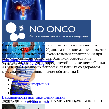
Выделения при раке шейки матки
30.07.2015
Рак шейки матки
При копировании материалов прямая ссылка на сайт no-
onco.ru ОБЯЗАТЕЛЬНА! Обращаем ваше внимание на то, что
материалы сайта несут ознакомительный характер и ни при
каких условиях не являются публичной офертой или
Онкомаркер на рак кишечника
методиками для лечения, определяемой положениями Статьи
29.07.2015
Диагностика рака
437 ГК РФ. При любых вопросах, связанных со здоровьем,
консультация с лечащим врачом обязательна !!!
О проекте
Правовая информация
Реклама
Карта сайта
Выживаемость при раке шейки матки
©2014-2018, СВЯЗАТЬСЯ С НАМИ - INFO@NO-ONCO.RU
29.07.2015
Рак шейки матки