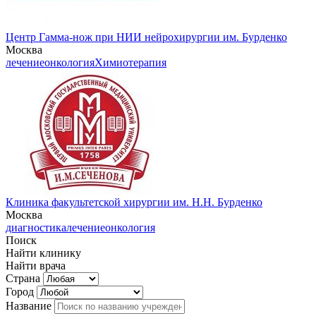
Центр Гамма-нож при НИИ нейрохирургии им. Бурденко
Москва
лечение
онкология
Химиотерапия
Клиника факультетской хирургии им. Н.Н. Бурденко
Москва
диагностика
лечение
онкология
Поиск
Найти клинику
Найти врача
Страна
Город
Название