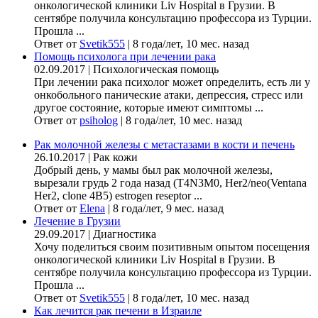
онкологической клиники Liv Hospital в Грузии. В
сентябре получила консультацию профессора из Турции.
Прошла ...
Ответ от
Svetik555
|
8 года/лет, 10 мес. назад
Помощь психолога при лечении рака
02.09.2017
|
Психологическая помощь
При лечении рака психолог может определить, есть ли у
онкобольного панические атаки, депрессия, стресс или
другое состояние, которые имеют симптомы ...
Ответ от
psiholog
|
8 года/лет, 10 мес. назад
Рак молочной железы с метастазами в кости и печень
26.10.2017
|
Рак кожи
Добрый день, у мамы был рак молочной железы,
вырезали грудь 2 года назад (Т4N3M0, Her2/neo(Ventana
Her2, clone 4B5) estrogen reseptor ...
Ответ от
Elena
|
8 года/лет, 9 мес. назад
Лечение в Грузии
29.09.2017
|
Диагностика
Хочу поделиться своим позитивным опытом посещения
онкологической клиники Liv Hospital в Грузии. В
сентябре получила консультацию профессора из Турции.
Прошла ...
Ответ от
Svetik555
|
8 года/лет, 10 мес. назад
Как лечится рак печени в Израиле