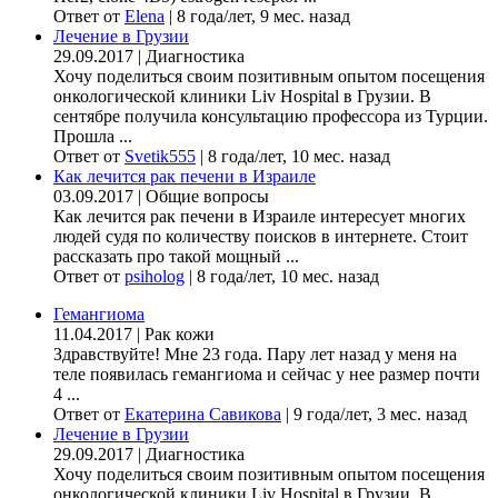
Ответ от
Elena
|
8 года/лет, 9 мес. назад
Лечение в Грузии
29.09.2017
|
Диагностика
Хочу поделиться своим позитивным опытом посещения
онкологической клиники Liv Hospital в Грузии. В
сентябре получила консультацию профессора из Турции.
Прошла ...
Ответ от
Svetik555
|
8 года/лет, 10 мес. назад
Как лечится рак печени в Израиле
03.09.2017
|
Общие вопросы
Как лечится рак печени в Израиле интересует многих
людей судя по количеству поисков в интернете. Стоит
рассказать про такой мощный ...
Ответ от
psiholog
|
8 года/лет, 10 мес. назад
Гемангиома
11.04.2017
|
Рак кожи
Здравствуйте! Мне 23 года. Пару лет назад у меня на
теле появилась гемангиома и сейчас у нее размер почти
4 ...
Ответ от
Екатерина Савикова
|
9 года/лет, 3 мес. назад
Лечение в Грузии
29.09.2017
|
Диагностика
Хочу поделиться своим позитивным опытом посещения
онкологической клиники Liv Hospital в Грузии. В