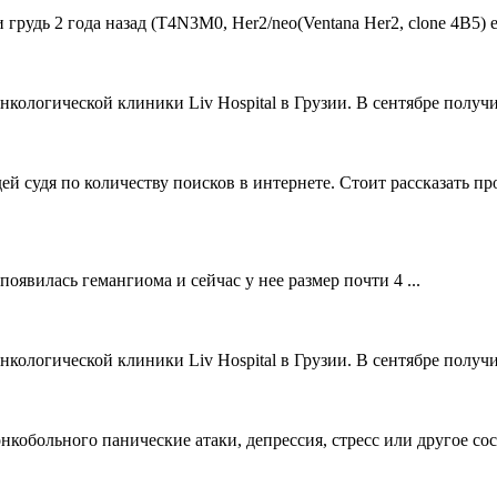
удь 2 года назад (Т4N3M0, Her2/neo(Ventana Her2, clone 4B5) estr
ологической клиники Liv Hospital в Грузии. В сентябре получи
й судя по количеству поисков в интернете. Стоит рассказать пр
 появилась гемангиома и сейчас у нее размер почти 4 ...
ологической клиники Liv Hospital в Грузии. В сентябре получи
онкобольного панические атаки, депрессия, стресс или другое со