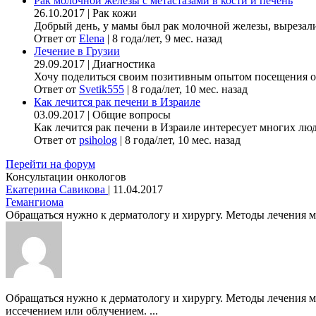
Рак молочной железы с метастазами в кости и печень
26.10.2017
|
Рак кожи
Добрый день, у мамы был рак молочной железы, вырезали гр
Ответ от
Elena
|
8 года/лет, 9 мес. назад
Лечение в Грузии
29.09.2017
|
Диагностика
Хочу поделиться своим позитивным опытом посещения онк
Ответ от
Svetik555
|
8 года/лет, 10 мес. назад
Как лечится рак печени в Израиле
03.09.2017
|
Общие вопросы
Как лечится рак печени в Израиле интересует многих люде
Ответ от
psiholog
|
8 года/лет, 10 мес. назад
Перейти на форум
Консультации онкологов
Екатерина Савикова
|
11.04.2017
Гемангиома
Обращаться нужно к дерматологу и хирургу. Методы лечения мог
Обращаться нужно к дерматологу и хирургу. Методы лечения м
иссечением или облучением. ...