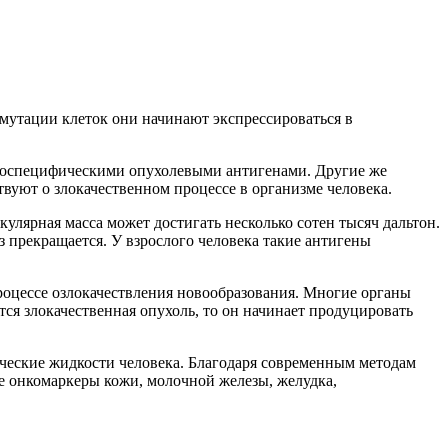
мутации клеток они начинают экспрессироваться в
аноспецифическими опухолевыми антигенами. Другие же
твуют о злокачественном процессе в организме человека.
кулярная масса может достигать несколько сотен тысяч дальтон.
 прекращается. У взрослого человека такие антигены
роцессе озлокачествления новообразования. Многие органы
ся злокачественная опухоль, то он начинает продуцировать
ические жидкости человека. Благодаря современным методам
ие онкомаркеры кожи, молочной железы, желудка,