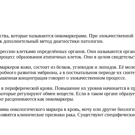
тва, которые называются онкомаркерами. При злокачественной 
ак дополнительный метод диагностики патологии.
агрессию клетками определённых органов. Они называются орг
 процесс образования атипичных клеток. Они в целом свидетельс
аркеров кожи, состоит из белков, углеводов и липидов. Её моле
бного развития эмбриона, а в постнатальном периоде их синтез
ышенная концентрация говорит о злокачественном процессе.
 в периферической крови. Повышение их уровня начинается в п
торые регулируют обмен веществ. Если в таком органе образует
же расцениваются как онкомаркеры.
мма онкологического маркера в кровь, мочу или другие биолог
а появятся клинические признаки рака. Существуют специфическ