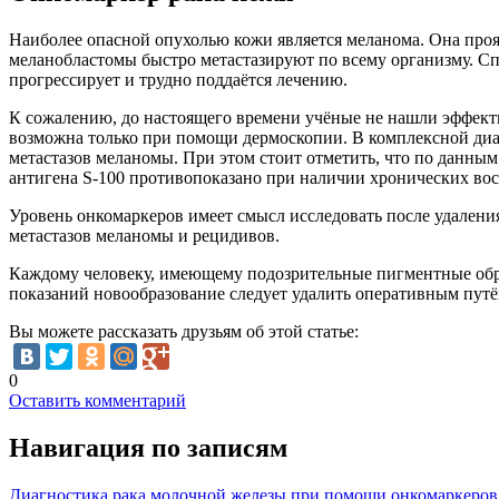
Наиболее опасной опухолью кожи является меланома. Она проя
меланобластомы быстро метастазируют по всему организму. Спу
прогрессирует и трудно поддаётся лечению.
К сожалению, до настоящего времени учёные не нашли эффект
возможна только при помощи дермоскопии. В комплексной диаг
метастазов меланомы. При этом стоит отметить, что по данным
антигена S-100 противопоказано при наличии хронических вос
Уровень онкомаркеров имеет смысл исследовать после удалени
метастазов меланомы и рецидивов.
Каждому человеку, имеющему подозрительные пигментные обра
показаний новообразование следует удалить оперативным путё
Вы можете рассказать друзьям об этой статье:
0
Оставить комментарий
Навигация по записям
Диагностика рака молочной железы при помощи онкомаркеров