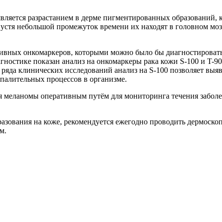
вляется разрастанием в дерме пигментированных образований, 
стя небольшой промежуток времени их находят в головном мозге
ивных онкомаркеров, которыми можно было бы диагностировать
ностике показан анализ на онкомаркеры рака кожи S-100 и T-9
 ряда клинических исследований анализ на S-100 позволяет выя
палительных процессов в организме.
я меланомы оперативным путём для мониторинга течения заболе
зования на коже, рекомендуется ежегодно проводить дермоско
м.