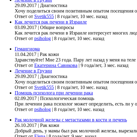
29.09.2017
|
Диагностика
Хочу поделиться своим позитивным опытом посещения онк
Ответ от
Svetik555
|
8 года/лет, 10 мес. назад
Как лечится рак печени в Израиле
03.09.2017
|
Общие вопросы
Как лечится рак печени в Израиле интересует многих люде
Ответ от
psiholog
|
8 года/лет, 10 мес. назад
Гемангиома
11.04.2017
|
Рак кожи
Здравствуйте! Мне 23 года. Пару лет назад у меня на теле
Ответ от
Екатерина Савикова
|
9 года/лет, 3 мес. назад
Лечение в Грузии
29.09.2017
|
Диагностика
Хочу поделиться своим позитивным опытом посещения онк
Ответ от
Svetik555
|
8 года/лет, 10 мес. назад
Помощь психолога при лечении рака
02.09.2017
|
Психологическая помощь
При лечении рака психолог может определить, есть ли у 
Ответ от
psiholog
|
8 года/лет, 10 мес. назад
Рак молочной железы с метастазами в кости и печень
26.10.2017
|
Рак кожи
Добрый день, у мамы был рак молочной железы, вырезали гр
Ответ от
Elena
|
8 года/лет, 9 мес. назад