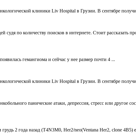
ологической клиники Liv Hospital в Грузии. В сентябре получи
й судя по количеству поисков в интернете. Стоит рассказать пр
 появилась гемангиома и сейчас у нее размер почти 4 ...
ологической клиники Liv Hospital в Грузии. В сентябре получи
онкобольного панические атаки, депрессия, стресс или другое со
удь 2 года назад (Т4N3M0, Her2/neo(Ventana Her2, clone 4B5) estr