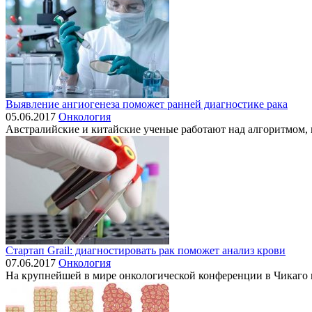
Выявление ангиогенеза поможет ранней диагностике рака
05.06.2017
Онкология
Австралийские и китайские ученые работают над алгоритмом, к
Стартап Grail: диагностировать рак поможет анализ крови
07.06.2017
Онкология
На крупнейшей в мире онкологической конференции в Чикаго пр