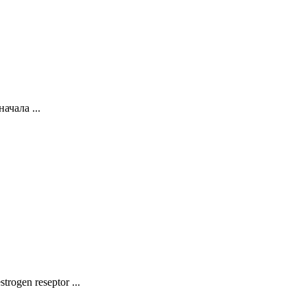
ачала ...
ogen reseptor ...