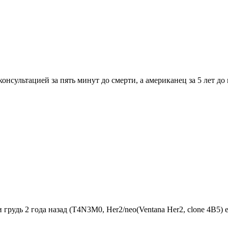
ультацией за пять минут до смерти, а американец за 5 лет до н
удь 2 года назад (Т4N3M0, Her2/neo(Ventana Her2, clone 4B5) estr