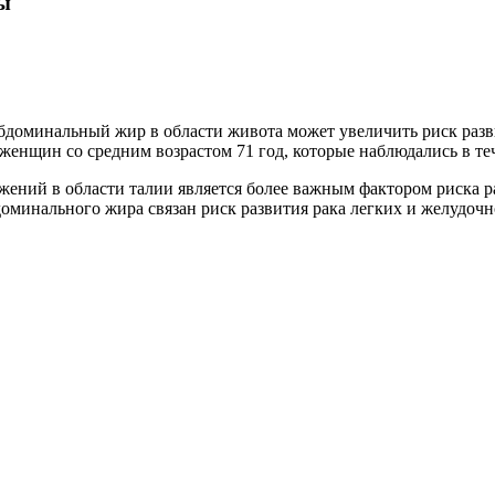
зы
бдоминальный жир в области живота может увеличить риск разв
женщин со средним возрастом 71 год, которые наблюдались в теч
ений в области талии является более важным фактором риска ра
оминального жира связан риск развития рака легких и желудочн