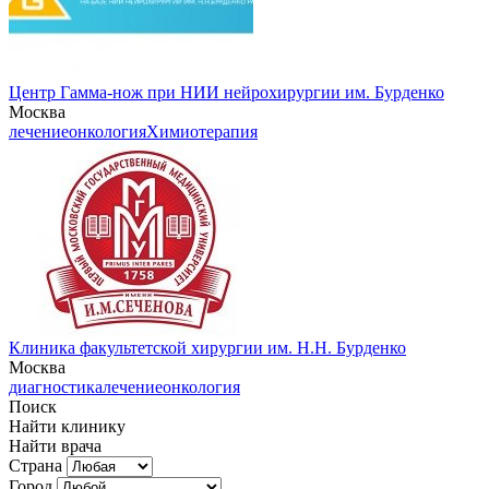
Центр Гамма-нож при НИИ нейрохирургии им. Бурденко
Москва
лечение
онкология
Химиотерапия
Клиника факультетской хирургии им. Н.Н. Бурденко
Москва
диагностика
лечение
онкология
Поиск
Найти клинику
Найти врача
Страна
Город