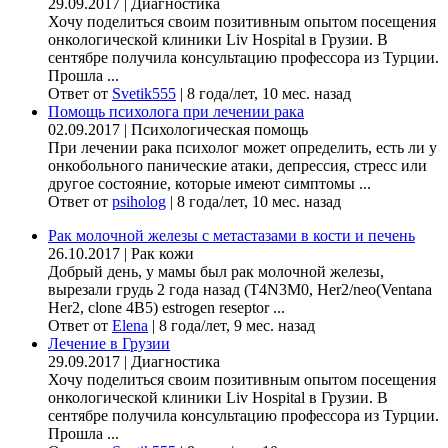
29.09.2017
|
Диагностика
Хочу поделиться своим позитивным опытом посещения
онкологической клиники Liv Hospital в Грузии. В
сентябре получила консультацию профессора из Турции.
Прошла ...
Ответ от
Svetik555
|
8 года/лет, 10 мес. назад
Помощь психолога при лечении рака
02.09.2017
|
Психологическая помощь
При лечении рака психолог может определить, есть ли у
онкобольного панические атаки, депрессия, стресс или
другое состояние, которые имеют симптомы ...
Ответ от
psiholog
|
8 года/лет, 10 мес. назад
Рак молочной железы с метастазами в кости и печень
26.10.2017
|
Рак кожи
Добрый день, у мамы был рак молочной железы,
вырезали грудь 2 года назад (Т4N3M0, Her2/neo(Ventana
Her2, clone 4B5) estrogen reseptor ...
Ответ от
Elena
|
8 года/лет, 9 мес. назад
Лечение в Грузии
29.09.2017
|
Диагностика
Хочу поделиться своим позитивным опытом посещения
онкологической клиники Liv Hospital в Грузии. В
сентябре получила консультацию профессора из Турции.
Прошла ...