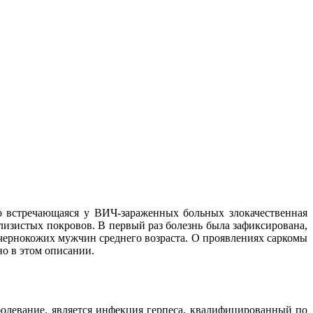
 встречающаяся у ВИЧ-зараженных больных злокачественная
лизистых покровов. В первый раз болезнь была зафиксирована,
у чернокожих мужчин среднего возраста. О проявлениях саркомы
но в этом описании.
олевание, является инфекция герпеса, квалифицированный по