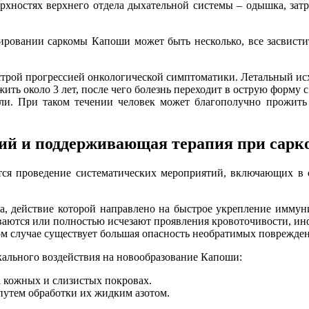
хностях верхнего отдела дыхательной системы – одышка, зат
ровании саркомы Капоши может быть несколько, все засвисти
строй прогрессией онкологической симптоматики. Летальный исхо
ить около 3 лет, после чего болезнь переходит в острую форму
оли. При таком течении человек может благополучно прожить
ий и поддерживающая терапия при сар
ся проведение систематических мероприятий, включающих в 
а, действие которой направлено на быстрое укрепление иммуни
ваются или полностью исчезают проявления кровоточивости, ин
м случае существует большая опасность необратимых поврежден
ального воздействия на новообразование Капоши:
а кожных и слизистых покровах.
путем обработки их жидким азотом.