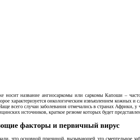
е носит название ангиосаркомы или саркомы Капоши – часто
оторое характеризуется онкологическим извъязлением кожных и с
 Чаще всего случаи заболевания отмечались в странах Африки, 
ицинских источников, краткое резюме которых будет представле
ующие факторы и первичный вирус
али, что основной причиной, вызывающей это смертельное заб