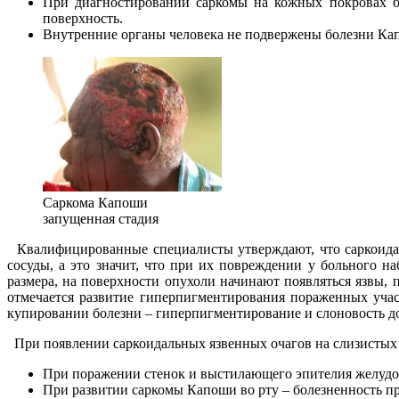
При диагностировании саркомы на кожных покровах б
поверхность.
Внутренние органы человека не подвержены болезни Кап
Саркома Капоши
запущенная стадия
Квалифицированные специалисты утверждают, что саркоидал
сосуды, а это значит, что при их повреждении у больного н
размера, на поверхности опухоли начинают появляться язвы,
отмечается развитие гиперпигментирования пораженных уча
купировании болезни – гиперпигментирование и слоновость до
При появлении саркоидальных язвенных очагов на слизистых о
При поражении стенок и выстилающего эпителия желудоч
При развитии саркомы Капоши во рту – болезненность пр