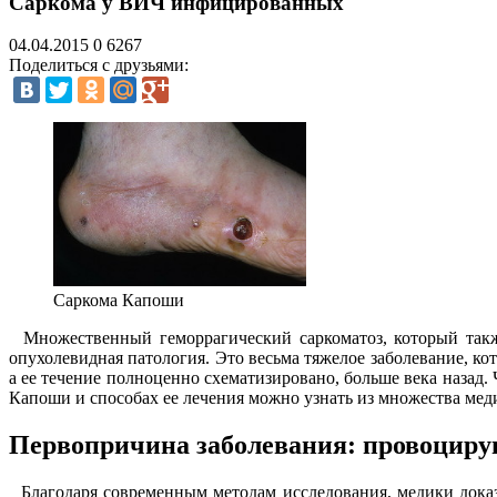
Саркома у ВИЧ инфицированных
04.04.2015
0
6267
Поделиться с друзьями:
Саркома Капоши
Множественный геморрагический саркоматоз, который такж
опухолевидная патология. Это весьма тяжелое заболевание, к
а ее течение полноценно схематизировано, больше века назад.
Капоши и способах ее лечения можно узнать из множества мед
Первопричина заболевания: провоцир
Благодаря современным методам исследования, медики доказ