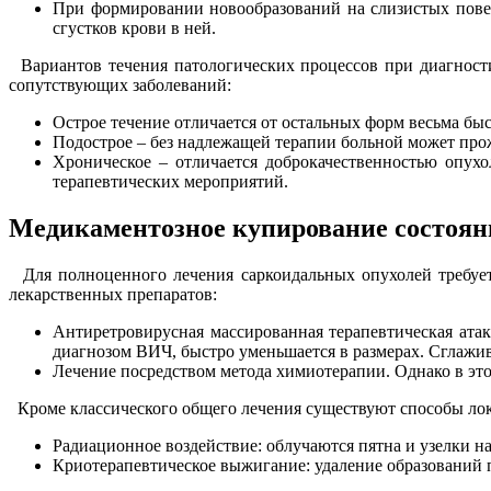
При формировании новообразований на слизистых повер
сгустков крови в ней.
Вариантов течения патологических процессов при диагности
сопутствующих заболеваний:
Острое течение отличается от остальных форм весьма бы
Подострое – без надлежащей терапии больной может прож
Хроническое – отличается доброкачественностью опух
терапевтических мероприятий.
Медикаментозное купирование состоян
Для полноценного лечения саркоидальных опухолей требует
лекарственных препаратов:
Антиретровирусная массированная терапевтическая атак
диагнозом ВИЧ, быстро уменьшается в размерах. Сглажи
Лечение посредством метода химиотерапии. Однако в это
Кроме классического общего лечения существуют способы лок
Радиационное воздействие: облучаются пятна и узелки н
Криотерапевтическое выжигание: удаление образований 