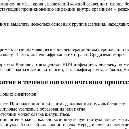
организм лимфы, крови, выделений кожной секреции и слюны бол
бствующий проникновению инфекции внутрь организма – резкое
ия и выделить несколько основных групп населения, находящих
ример, люди, находящиеся в послеоперационном периоде, или п
знаку. То есть, жители африканских стран и Средиземноморья.
саркомы Капоши, отягощенной ВИЧ инфекцией, человеку может
т наблюдаться такие патологии, как лимфосаркомы, лейкозы, ми
итие и течение патологического процесс
дующих симптомов:
вет. При пальпации и сильном сдавливании опухоль бледнеет.
ыпуклые узелковые образования или пятна.
остоянии может слегка шелушиться.
ения пятен может локально возникнуть чувство зуда или легкого
а опухолей по всей поверхности тела. Нередки случаи симметр