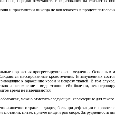
ольного, нередко отмечаются и образования на слизистых об
оши и практически никогда не вовлекаются в процесс патологич
ьные поражения прогрессируют очень медленно. Основным ма
аблюдаются массированные кровотечения. В запущенных состоя
 приводящие к заражению крови и некрозу тканей. В том случ
стков и осложнение в виде «слоновьей» болезни, неконтролир
лгое время не излечиваются.
болочках, можно отметить следующие, характерные для такого 
но-кишечного тракта – диарея, боль при дефекации и кровотеч
и глотании, питье, приеме пище и разговоре. Затрудненность ды