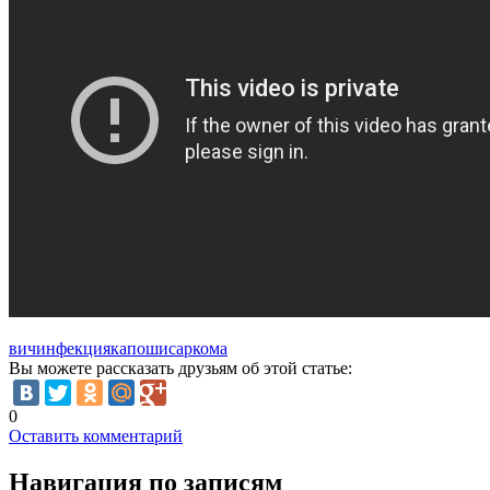
вич
инфекция
капоши
саркома
Вы можете рассказать друзьям об этой статье:
0
Оставить комментарий
Навигация по записям