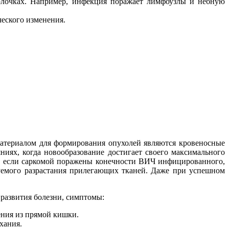
олочках. Например, инфекция поражает лимфоузлы и небную
еского изменения.
териалом для формирования опухолей являются кровеносные
ниях, когда новообразование достигает своего максимального
ае, если саркомой поражены конечности ВИЧ инфицированного,
уемого разрастания прилегающих тканей. Даже при успешном
развития болезни, симптомы:
ения из прямой кишки.
хания.