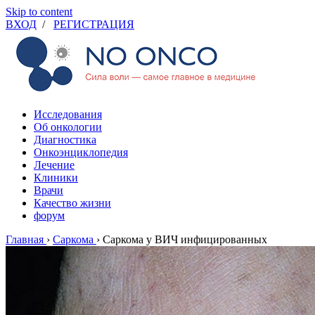
Skip to content
ВХОД
/
РЕГИСТРАЦИЯ
Исследования
Об онкологии
Диагностика
Онкоэнциклопедия
Лечение
Клиники
Врачи
Качество жизни
форум
Главная
›
Саркома
›
Саркома у ВИЧ инфицированных