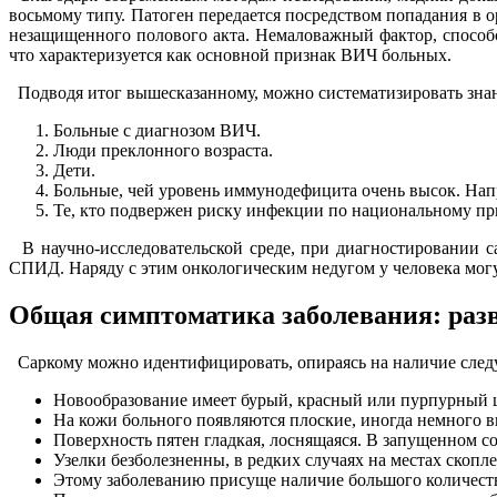
восьмому типу. Патоген передается посредством попадания в 
незащищенного полового акта. Немаловажный фактор, спосо
что характеризуется как основной признак ВИЧ больных.
Подводя итог вышесказанному, можно систематизировать знан
Больные с диагнозом ВИЧ.
Люди преклонного возраста.
Дети.
Больные, чей уровень иммунодефицита очень высок. Нап
Те, кто подвержен риску инфекции по национальному при
В научно-исследовательской среде, при диагностировании 
СПИД. Наряду с этим онкологическим недугом у человека могу
Общая симптоматика заболевания: разв
Саркому можно идентифицировать, опираясь на наличие сле
Новообразование имеет бурый, красный или пурпурный ц
На кожи больного появляются плоские, иногда немного в
Поверхность пятен гладкая, лоснящаяся. В запущенном с
Узелки безболезненны, в редких случаях на местах скопл
Этому заболеванию присуще наличие большого количеств