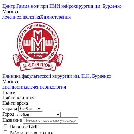
Центр Гамма-нож при НИИ нейрохирургии им. Бурденко
Москва
лечение
онкология
Химиотерапия
Клиника факультетской хирургии им. Н.Н. Бурденко
Москва
диагностика
лечение
онкология
Поиск
Найти клинику
Найти врача
Страна
Город
Название
Наличие ВМП
Работают в выходные