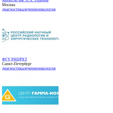
МНИОИ им. П.А. Герцена
Москва
диагностика
лечение
онкология
ФГУ РНЦРХТ
Санкт-Петербург
диагностика
лечение
онкология