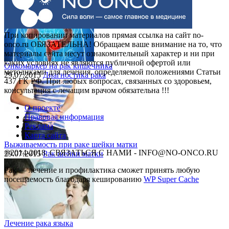
При копировании материалов прямая ссылка на сайт no-
onco.ru ОБЯЗАТЕЛЬНА! Обращаем ваше внимание на то, что
материалы сайта несут ознакомительный характер и ни при
каких условиях не являются публичной офертой или
Онкомаркер на рак кишечника
методиками для лечения, определяемой положениями Статьи
29.07.2015
Диагностика рака
437 ГК РФ. При любых вопросах, связанных со здоровьем,
консультация с лечащим врачом обязательна !!!
О проекте
Правовая информация
Реклама
Карта сайта
Выживаемость при раке шейки матки
©2014-2018, СВЯЗАТЬСЯ С НАМИ - INFO@NO-ONCO.RU
29.07.2015
Рак шейки матки
Рак — лечение и профилактика cможет принять любую
посещаемость благодаря кешированию
WP Super Cache
Лечение рака языка