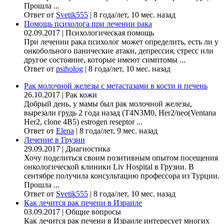
Прошла ...
Ответ от
Svetik555
|
8 года/лет, 10 мес. назад
Помощь психолога при лечении рака
02.09.2017
|
Психологическая помощь
При лечении рака психолог может определить, есть ли у
онкобольного панические атаки, депрессия, стресс или
другое состояние, которые имеют симптомы ...
Ответ от
psiholog
|
8 года/лет, 10 мес. назад
Рак молочной железы с метастазами в кости и печень
26.10.2017
|
Рак кожи
Добрый день, у мамы был рак молочной железы,
вырезали грудь 2 года назад (Т4N3M0, Her2/neo(Ventana
Her2, clone 4B5) estrogen reseptor ...
Ответ от
Elena
|
8 года/лет, 9 мес. назад
Лечение в Грузии
29.09.2017
|
Диагностика
Хочу поделиться своим позитивным опытом посещения
онкологической клиники Liv Hospital в Грузии. В
сентябре получила консультацию профессора из Турции.
Прошла ...
Ответ от
Svetik555
|
8 года/лет, 10 мес. назад
Как лечится рак печени в Израиле
03.09.2017
|
Общие вопросы
Как лечится рак печени в Израиле интересует многих