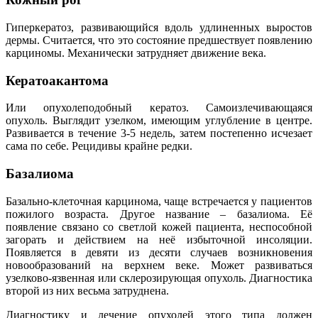
Гиперкератоз, развивающийся вдоль удлиненных выростов
дермы. Считается, что это состояние предшествует появлению
карциномы. Механически затрудняет движение века.
Кератоакантома
Или опухолеподобный кератоз. Самоизлечивающаяся
опухоль. Выглядит узелком, имеющим углубление в центре.
Развивается в течение 3-5 недель, затем постепенно исчезает
сама по себе. Рецидивы крайне редки.
Базалиома
Базально-клеточная карцинома, чаще встречается у пациентов
пожилого возраста. Другое название – базалиома. Её
появление связано со светлой кожей пациента, неспособной
загорать и действием на неё избыточной инсоляции.
Появляется в девяти из десяти случаев возникновения
новообразований на верхнем веке. Может развиваться
узелково-язвенная или склерозирующая опухоль. Диагностика
второй из них весьма затруднена.
Диагностику и лечение опухолей этого типа должен