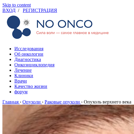
Skip to content
ВХОД
/
РЕГИСТРАЦИЯ
Исследования
Об онкологии
Диагностика
Онкоэнциклопедия
Лечение
Клиники
Врачи
Качество жизни
форум
Главная
›
Опухоли
›
Раковые опухоли
›
Опухоль верхнего века