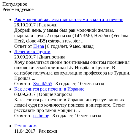
Популярное
Рекомендуемое
Рак молочной железы с метастазами в кости и печень
26.10.2017
|
Рак кожи
Добрый день, у мамы был рак молочной железы,
вырезали грудь 2 года назад (Т4N3M0, Her2/neo(Ventana
Her2, clone 4B5) estrogen reseptor ...
Ответ от
Elena
|
8 года/лет, 9 мес. назад
Лечение в Грузии
29.09.2017
|
Диагностика
Хочу поделиться своим позитивным опытом посещения
онкологической клиники Liv Hospital в Грузии. В
сентябре получила консультацию профессора из Турции.
Прошла ...
Ответ от
Svetik555
|
8 года/лет, 10 мес. назад
Как лечится рак печени в Израиле
03.09.2017
|
Общие вопросы
Как лечится рак печени в Израиле интересует многих
людей судя по количеству поисков в интернете. Стоит
рассказать про такой мощный ...
Ответ от
psiholog
|
8 года/лет, 10 мес. назад
Гемангиома
11.04.2017
|
Рак кожи