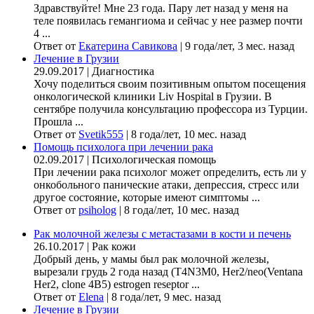
Здравствуйте! Мне 23 года. Пару лет назад у меня на
теле появилась гемангиома и сейчас у нее размер почти
4 ...
Ответ от
Екатерина Савикова
|
9 года/лет, 3 мес. назад
Лечение в Грузии
29.09.2017
|
Диагностика
Хочу поделиться своим позитивным опытом посещения
онкологической клиники Liv Hospital в Грузии. В
сентябре получила консультацию профессора из Турции.
Прошла ...
Ответ от
Svetik555
|
8 года/лет, 10 мес. назад
Помощь психолога при лечении рака
02.09.2017
|
Психологическая помощь
При лечении рака психолог может определить, есть ли у
онкобольного панические атаки, депрессия, стресс или
другое состояние, которые имеют симптомы ...
Ответ от
psiholog
|
8 года/лет, 10 мес. назад
Рак молочной железы с метастазами в кости и печень
26.10.2017
|
Рак кожи
Добрый день, у мамы был рак молочной железы,
вырезали грудь 2 года назад (Т4N3M0, Her2/neo(Ventana
Her2, clone 4B5) estrogen reseptor ...
Ответ от
Elena
|
8 года/лет, 9 мес. назад
Лечение в Грузии