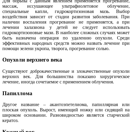
Для борьбы с данным явлением применяется прогревание,
массаж, иссушающее ультрафиолетовое облучение,
специальные капли, гидрокортизоновая мазь. Выбор
воздействия зависит от стадии развития заболевания. При
наличии воспаления прогревание не применяется, а при
лечении халазиона у детей не следует использовать
гидрокортизоновые мази. В наиболее сложных случаях может
быть назначена операция по удалению опухоли. Среди
эффективных народных средств можно назвать лечение при
помощи зелени укропа, творога, прогревание солью.
Опухоли верхнего века
Существуют доброкачественные и злокачественные опухоли
верхних век. Для большинства показано хирургическое
лечение, иногда сочетаемое с применением облучения.
Папиллома
Другое название – акантоэпетелиома, папиллярная или
плоская опухоль. Вырост, имеющий ножку или сидящий на
широком основании. Разновидностью является старческий
кератоз.
Кожный рог