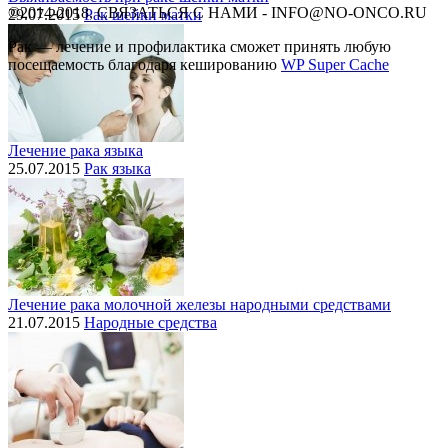
©2014-2018, СВЯЗАТЬСЯ С НАМИ - INFO@NO-ONCO.RU
29.07.2015
Рак шейки матки
Рак — лечение и профилактика cможет принять любую
посещаемость благодаря кешированию
WP Super Cache
Лечение рака языка
25.07.2015
Рак языка
Лечение рака молочной железы народными средствами
21.07.2015
Народные средства