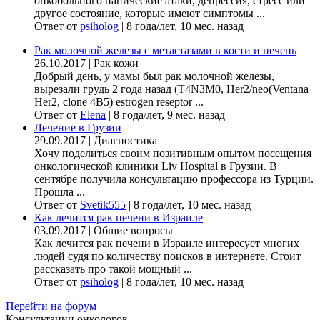
онкобольного панические атаки, депрессия, стресс или
другое состояние, которые имеют симптомы ...
Ответ от
psiholog
|
8 года/лет, 10 мес. назад
Рак молочной железы с метастазами в кости и печень
26.10.2017
|
Рак кожи
Добрый день, у мамы был рак молочной железы,
вырезали грудь 2 года назад (Т4N3M0, Her2/neo(Ventana
Her2, clone 4B5) estrogen reseptor ...
Ответ от
Elena
|
8 года/лет, 9 мес. назад
Лечение в Грузии
29.09.2017
|
Диагностика
Хочу поделиться своим позитивным опытом посещения
онкологической клиники Liv Hospital в Грузии. В
сентябре получила консультацию профессора из Турции.
Прошла ...
Ответ от
Svetik555
|
8 года/лет, 10 мес. назад
Как лечится рак печени в Израиле
03.09.2017
|
Общие вопросы
Как лечится рак печени в Израиле интересует многих
людей судя по количеству поисков в интернете. Стоит
рассказать про такой мощный ...
Ответ от
psiholog
|
8 года/лет, 10 мес. назад
Перейти на форум
Консультации онкологов