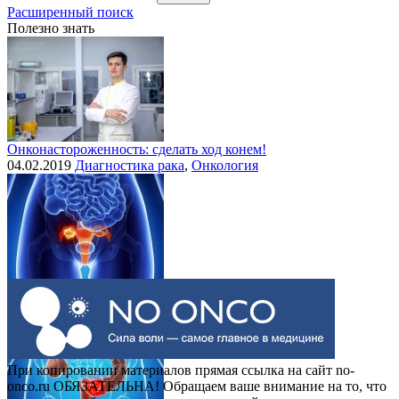
Расширенный поиск
Полезно знать
Онконастороженность: сделать ход конем!
04.02.2019
Диагностика рака
,
Онкология
Выделения при раке шейки матки
30.07.2015
Рак шейки матки
При копировании материалов прямая ссылка на сайт no-
onco.ru ОБЯЗАТЕЛЬНА! Обращаем ваше внимание на то, что