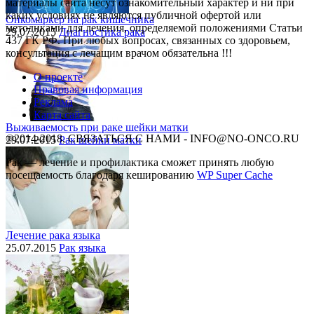
материалы сайта несут ознакомительный характер и ни при
каких условиях не являются публичной офертой или
Онкомаркер на рак кишечника
методиками для лечения, определяемой положениями Статьи
29.07.2015
Диагностика рака
437 ГК РФ. При любых вопросах, связанных со здоровьем,
консультация с лечащим врачом обязательна !!!
О проекте
Правовая информация
Реклама
Карта сайта
Выживаемость при раке шейки матки
©2014-2018, СВЯЗАТЬСЯ С НАМИ - INFO@NO-ONCO.RU
29.07.2015
Рак шейки матки
Рак — лечение и профилактика cможет принять любую
посещаемость благодаря кешированию
WP Super Cache
Лечение рака языка
25.07.2015
Рак языка