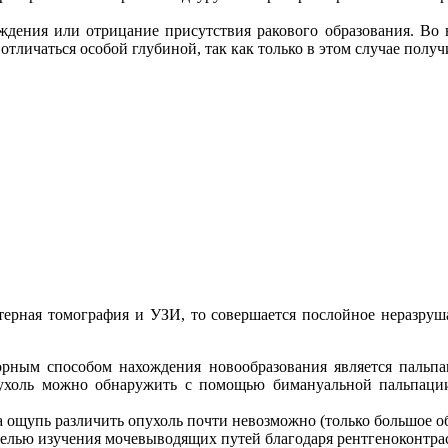
ждения или отрицание присутствия ракового образования. Во 
тличаться особой глубиной, так как только в этом случае полу
рная томография и УЗИ, то совершается послойное неразруша
орным способом нахождения новообразования является паль
холь можно обнаружить с помощью бимануальной пальпации 
а ощупь различить опухоль почти невозможно (только большое о
целью изучения мочевыводящих путей благодаря рентгеноконтра