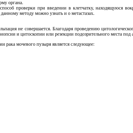
рму органа.
 способ проверки при введении в клетчатку, находящуюся вок
данному методу можно узнать и о метастазах.
альпация не совершается. Благодаря проведению цитологическо
иопсии и цитоскопии или резекции подозрительного места под а
ии рака мочевого пузыря является следующее: