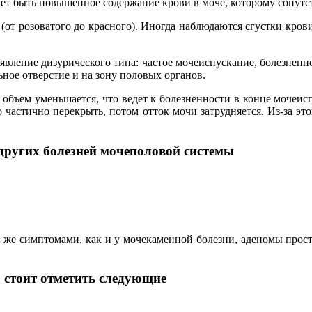
 быть повышенное содержание крови в моче, которому сопутств
от розоватого до красного). Иногда наблюдаются сгустки кров
вление дизурического типа: частое мочеиспускание, болезненно
ьное отверстие и на зону половых органов.
о объем уменьшается, что ведет к болезненности в конце мочеи
о частично перекрыть, потом отток мочи затрудняется. Из-за эт
других болезней мочеполовой системы
же симптомами, как и у мочекаменной болезни, аденомы простат
 стоит отметить следующие