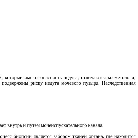
, которые имеют опасность недуга, отличаются косметологи,
е подвержены риску недуга мочевого пузыря. Наследственная
ет внутрь и путем мочеиспускательного канала.
цесс биопсии является забором тканей органа, где находится