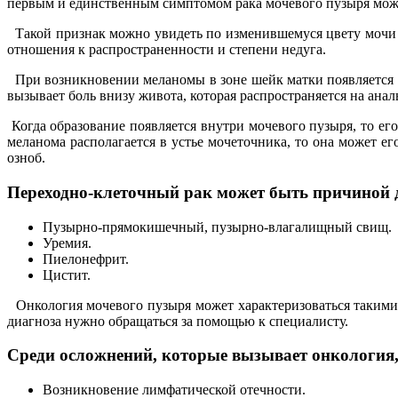
первым и единственным симптомом рака мочевого пузыря может
Такой признак можно увидеть по изменившемуся цвету мочи (
отношения к распространенности и степени недуга.
При возникновении меланомы в зоне шейк матки появляется я
вызывает боль внизу живота, которая распространяется на анал
Когда образование появляется внутри мочевого пузыря, то ег
меланома располагается в устье мочеточника, то она может ег
озноб.
Переходно-клеточный рак может быть причиной 
Пузырно-прямокишечный, пузырно-влагалищный свищ.
Уремия.
Пиелонефрит.
Цистит.
Онкология мочевого пузыря может характеризоваться такими 
диагноза нужно обращаться за помощью к специалисту.
Среди осложнений, которые вызывает онкология,
Возникновение лимфатической отечности.