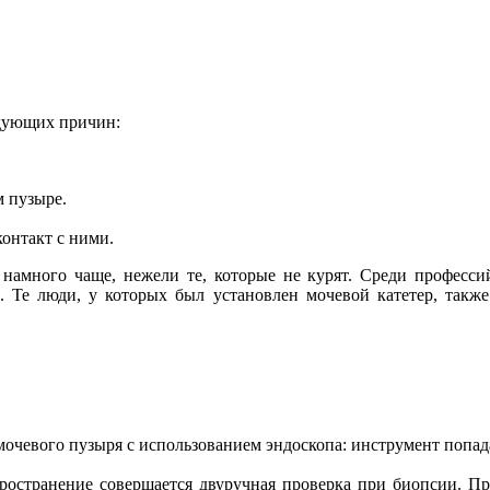
едующих причин:
 пузыре.
контакт с ними.
амного чаще, нежели те, которые не курят. Среди профессий
. Те люди, у которых был установлен мочевой катетер, такж
чевого пузыря с использованием эндоскопа: инструмент попада
остранение совершается двуручная проверка при биопсии. Про