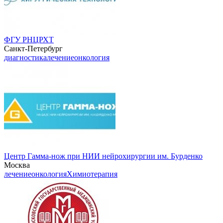
ФГУ РНЦРХТ
Санкт-Петербург
диагностика
лечение
онкология
Центр Гамма-нож при НИИ нейрохирургии им. Бурденко
Москва
лечение
онкология
Химиотерапия