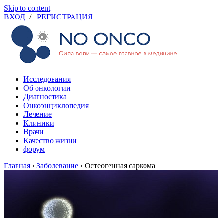
Skip to content
ВХОД
/
РЕГИСТРАЦИЯ
Исследования
Об онкологии
Диагностика
Онкоэнциклопедия
Лечение
Клиники
Врачи
Качество жизни
форум
Главная
›
Заболевание
›
Остеогенная саркома