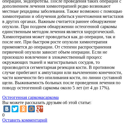
операции, эндопротезы. После проведения таких операций с
дополнением лечения химиотерапией редко возникают
местные рецидивы заболевания. Также возможно с помощью
химиотерапии и облучения добиться уничтожения метастазов
в других органах. Важным считается раннее обнаружение
опухоли. При позднем обнаружении остеогенной саркомы
единственным методом лечения является хирургический.
Химиотерапия может проводиться как до операции, так и
после нее. При быстром росте опухоли химиотерапия
применяется до операции. От степени распространения
первичной опухоли зависит объем операции. Если не
произошло вовлечение в злокачественный процесс
окружающих тканей и магистральных сосудов, то
производится сегментарная резекция кости. В противном
случае прибегают к ампутации или вычленению конечности,
части конечности без опиливания кости, по линии суставной
щели. Выживаемость больных после проведения лечения по
поводу остеогенной саркомы около 5 лет (от 4 до 17%).
Остеогенная саркома
саркома
Вы можете рассказать друзьям об этой статье:
0
Оставить комментарий