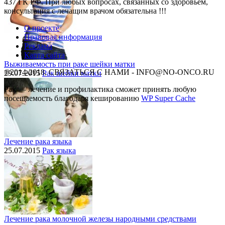
437 ГК РФ. При любых вопросах, связанных со здоровьем,
консультация с лечащим врачом обязательна !!!
О проекте
Правовая информация
Реклама
Карта сайта
Выживаемость при раке шейки матки
©2014-2018, СВЯЗАТЬСЯ С НАМИ - INFO@NO-ONCO.RU
29.07.2015
Рак шейки матки
Рак — лечение и профилактика cможет принять любую
посещаемость благодаря кешированию
WP Super Cache
Лечение рака языка
25.07.2015
Рак языка
Лечение рака молочной железы народными средствами