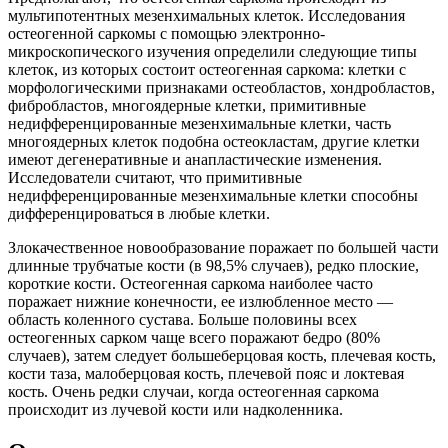
мультипотентных мезенхимальных клеток. Исследования
остеогенной саркомы с помощью электронно-
микроскопического изучения определили следующие типы
клеток, из которых состоит остеогенная саркома: клетки с
морфологическими признаками остеобластов, хондробластов,
фибробластов, многоядерные клетки, примитивные
недифференцированные мезенхимальные клетки, часть
многоядерных клеток подобна остеокластам, другие клетки
имеют дегенеративные и анапластические изменения.
Исследователи считают, что примитивные
недифференцированные мезенхимальные клетки способны
дифференцироваться в любые клетки.
Злокачественное новообразование поражает по большей части
длинные трубчатые кости (в 98,5% случаев), редко плоские,
короткие кости. Остеогенная саркома наиболее часто
поражает нижние конечности, ее излюбленное место —
область коленного сустава. Больше половины всех
остеогенных сарком чаще всего поражают бедро (80%
случаев), затем следует большеберцовая кость, плечевая кость,
кости таза, малоберцовая кость, плечевой пояс и локтевая
кость. Очень редки случаи, когда остеогенная саркома
происходит из лучевой кости или надколенника.