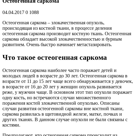
Остеогенная саркома
04.04.2017
0
1088
Остеогенная саркома – злокачественная опухоль,
происходящая из костной ткани, в процессе деления
остеогенная саркома производит костную ткань. Остеогенная
саркома обладает высокой злокачественностью и бурным
развитием. Очень быстро начинает метастазировать.
Что такое остеогенная саркома
Остеогенная саркома наиболее часто поражает детей и
молодых людей в возрасте до 30 лет. Остеогенная саркома в
возрасте от 11 до 15 лет чаще всего обнаруживается у девочек,
в возрасте от 16 до 20 лет у женщин опухоль развивается
реже, у мужчин чаще. В основном этот тип опухоли поражает
одну кость, но встречаются случаи множественного
поражения костей злокачественной опухолью. Описаны
случаи развития остеогенной саркомы вне костной ткани,
саркома развилась в щитовидной железе, матке, почках и
других тканях. В данном случае опухоли не были связаны с
костями.
Предполагают, что остеогенная саркома происходит из