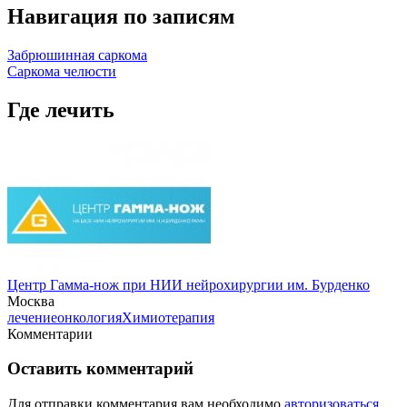
Навигация по записям
Забрюшинная саркома
Саркома челюсти
Где лечить
Центр Гамма-нож при НИИ нейрохирургии им. Бурденко
Москва
лечение
онкология
Химиотерапия
Комментарии
Оставить комментарий
Для отправки комментария вам необходимо
авторизоваться
.