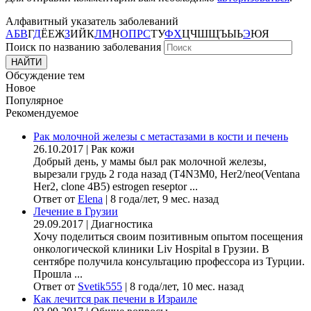
Алфавитный указатель заболеваний
А
Б
В
Г
Д
Ё
Е
Ж
З
И
Й
К
Л
М
Н
О
П
Р
С
Т
У
Ф
Х
Ц
Ч
Ш
Щ
Ъ
Ы
Ь
Э
Ю
Я
Поиск по названию заболевания
Обсуждение тем
Новое
Популярное
Рекомендуемое
Рак молочной железы с метастазами в кости и печень
26.10.2017
|
Рак кожи
Добрый день, у мамы был рак молочной железы,
вырезали грудь 2 года назад (Т4N3M0, Her2/neo(Ventana
Her2, clone 4B5) estrogen reseptor ...
Ответ от
Elena
|
8 года/лет, 9 мес. назад
Лечение в Грузии
29.09.2017
|
Диагностика
Хочу поделиться своим позитивным опытом посещения
онкологической клиники Liv Hospital в Грузии. В
сентябре получила консультацию профессора из Турции.
Прошла ...
Ответ от
Svetik555
|
8 года/лет, 10 мес. назад
Как лечится рак печени в Израиле