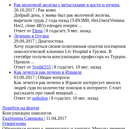
Рак молочной железы с метастазами в кости и печень
26.10.2017
|
Рак кожи
Добрый день, у мамы был рак молочной железы,
вырезали грудь 2 года назад (Т4N3M0, Her2/neo(Ventana
Her2, clone 4B5) estrogen reseptor ...
Ответ от
Elena
|
8 года/лет, 9 мес. назад
Лечение в Грузии
29.09.2017
|
Диагностика
Хочу поделиться своим позитивным опытом посещения
онкологической клиники Liv Hospital в Грузии. В
сентябре получила консультацию профессора из Турции.
Прошла ...
Ответ от
Svetik555
|
8 года/лет, 10 мес. назад
Как лечится рак печени в Израиле
03.09.2017
|
Общие вопросы
Как лечится рак печени в Израиле интересует многих
людей судя по количеству поисков в интернете. Стоит
рассказать про такой мощный ...
Ответ от
psiholog
|
8 года/лет, 10 мес. назад
Перейти на форум
Консультации онкологов
Екатерина Савикова
|
11.04.2017
Гемангиома
Обращаться нужно к дерматологу и хирургу. Методы лечения