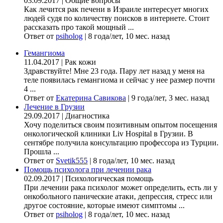
03.09.2017
|
Общие вопросы
Как лечится рак печени в Израиле интересует многих
людей судя по количеству поисков в интернете. Стоит
рассказать про такой мощный ...
Ответ от
psiholog
|
8 года/лет, 10 мес. назад
Гемангиома
11.04.2017
|
Рак кожи
Здравствуйте! Мне 23 года. Пару лет назад у меня на
теле появилась гемангиома и сейчас у нее размер почти
4 ...
Ответ от
Екатерина Савикова
|
9 года/лет, 3 мес. назад
Лечение в Грузии
29.09.2017
|
Диагностика
Хочу поделиться своим позитивным опытом посещения
онкологической клиники Liv Hospital в Грузии. В
сентябре получила консультацию профессора из Турции.
Прошла ...
Ответ от
Svetik555
|
8 года/лет, 10 мес. назад
Помощь психолога при лечении рака
02.09.2017
|
Психологическая помощь
При лечении рака психолог может определить, есть ли у
онкобольного панические атаки, депрессия, стресс или
другое состояние, которые имеют симптомы ...
Ответ от
psiholog
|
8 года/лет, 10 мес. назад