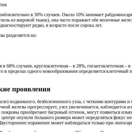
стик
риблизительно в 30% случаев. Около 10% занимает рабдомиосарк
оль из жировой ткани), она часто поражает обе молочные желе
иагностируют редко, в возрасте после сорока лет.
ы разделяется на:
 в 68% случаев, круглоклеточная – в 28%, гигантоклеточная – в
Часто в пределах одного новообразования определяется клеточн
кие проявления
лез подвижного, безболезненного узла, с четкими контурами и 
очной железы прогрессирует, узел увеличивается, наблюдается а
покровы приобретают багровый оттенок, могут появиться изъязв
В центре опухоли большого размера может определяться фокус н
Двустороннее поражение может наблюдаться только при липосар