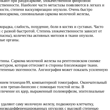
икают при рабдосаркоме, злокачественной фиброзной
твенности. Наиболее часто метастазы появляются в легких и
нности, степени васкуляризации опухоли. Очень быстро
омиосаркома, синовиальная саркома молочной железы,
адка, слабость, похудение, боли в костях и суставах. Часто
 с разной быстротой. Степень злокачественности зависит от
асны), количества активных митозов в ткани опухоли.
ные органы.
ртины. Саркома молочной железы на рентгеновском снимке
онтуром, которая оттесняет в стороны близлежащие ткани.
степенью эхогенности. Ангиография может показать усиленную
ением технеция-99, компьютерной томографии. Окончательный
ю или трепан-биопсию с помощью толстой иглы. В
величение их ядер, выраженный полиморфизм, эпителиальные
 удаляют саму молочную железу, подкожную клетчатку,
и низкодифференцированных опухолях с высокой степенью