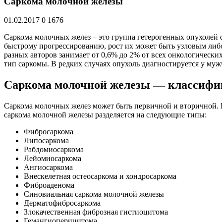
Саркома молочной железы
01.02.2017
0
1676
Саркома молочных желез – это группа гетерогенных опухолей 
быстрому прогрессированию, рост их может быть узловым либ
разных авторов занимает от 0,6% до 2% от всех онкологически
тип саркомы. В редких случаях опухоль диагностируется у муж
Саркома молочной железы — классифи
Саркома молочных желез может быть первичной и вторичной. 
саркома молочной железы разделяется на следующие типы:
Фибросаркома
Липосаркома
Рабдомиосаркома
Лейомиосаркома
Ангиосаркома
Внескелетная остеосаркома и хондросаркома
Фиброаденома
Синовиальная саркома молочной железы
Дерматофибросаркома
Злокачественная фиброзная гистиоцитома
Гемангиоперицитома