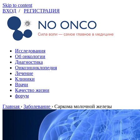
Skip to content
ВХОД
/
РЕГИСТРАЦИЯ
Исследования
Об онкологии
Диагностика
Онкоэнциклопедия
Лечение
Клиники
Врачи
Качество жизни
форум
Главная
›
Заболевание
›
Саркома молочной железы