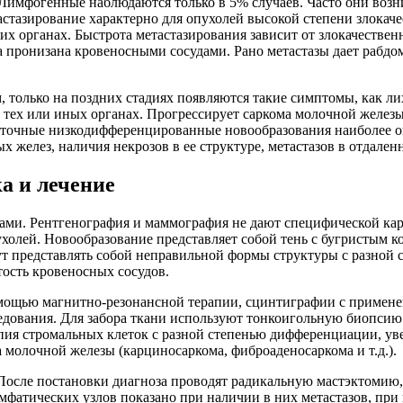
Лимфогенные наблюдаются только в 5% случаев. Часто они возн
стазирование характерно для опухолей высокой степени злокачес
угих органах. Быстрота метастазирования зависит от злокачестве
на пронизана кровеносными сосудами. Рано метастазы дает рабд
только на поздних стадиях появляются такие симптомы, как лихор
 тех или иных органах. Прогрессирует саркома молочной железы
еточные низкодифференцированные новообразования наиболее оп
ых желез, наличия некрозов в ее структуре, метастазов в отдален
а и лечение
ами. Рентгенография и маммография не дают специфической ка
ухолей. Новообразование представляет собой тень с бугристым к
т представлять собой неправильной формы структуры с разной 
тость кровеносных сосудов.
омощью магнитно-резонансной терапии, сцинтиграфии с примен
ледования. Для забора ткани используют тонкоигольную биопси
ипия стромальных клеток с разной степенью дифференциации, у
а молочной железы (карциносаркома, фиброаденосаркома и т.д.).
 После постановки диагноза проводят радикальную мастэктомию,
фатических узлов показано при наличии в них метастазов, пр