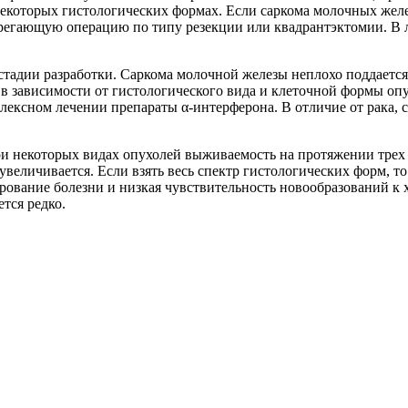
екоторых гистологических формах. Если саркома молочных желез
регающую операцию по типу резекции или квадрантэктомии. В л
стадии разработки. Саркома молочной железы неплохо поддается
в зависимости от гистологического вида и клеточной формы о
лексном лечении препараты α-интерферона. В отличие от рака, 
и некоторых видах опухолей выживаемость на протяжении трех 
увеличивается. Если взять весь спектр гистологических форм, 
рование болезни и низкая чувствительность новообразований к
тся редко.