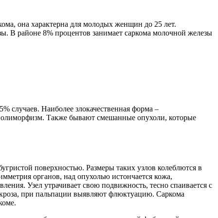
ома, она характерна для молодых женщин до 25 лет.
зы. В районе 8% процентов занимает саркома молочной железы
 5% случаев. Наиболее злокачественная форма –
ый полиморфизм. Также бывают смешанные опухоли, которые
бугристой поверхностью. Размеры таких узлов колеблются в
симметрия органов, над опухолью истончается кожа,
ления. Узел утрачивает свою подвижность, тесно спаивается с
екроза, при пальпации выявляют флюктуацию. Саркома
коме.