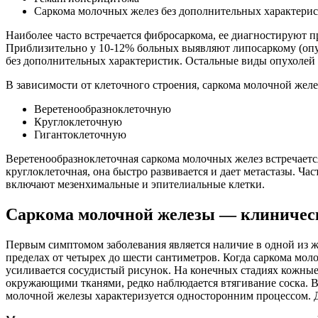
Саркома молочных желез без дополнительных характери
Наиболее часто встречается фибросаркома, ее диагностируют п
Приблизительно у 10-12% больных выявляют липосаркому (опух
без дополнительных характеристик. Остальные виды опухолей д
В зависимости от клеточного строения, саркома молочной желез
Веретенообразноклеточную
Круглоклеточную
Гигантоклеточную
Веретенообразноклеточная саркома молочных желез встречается
круглоклеточная, она быстро развивается и дает метастазы. 
включают мезенхимальные и эпителиальные клетки.
Саркома молочной железы — клиничес
Первым симптомом заболевания является наличие в одной из же
пределах от четырех до шести сантиметров. Когда саркома мол
усиливается сосудистый рисунок. На конечных стадиях кожные 
окружающими тканями, редко наблюдается втягивание соска. 
молочной железы характеризуется односторонним процессом. 