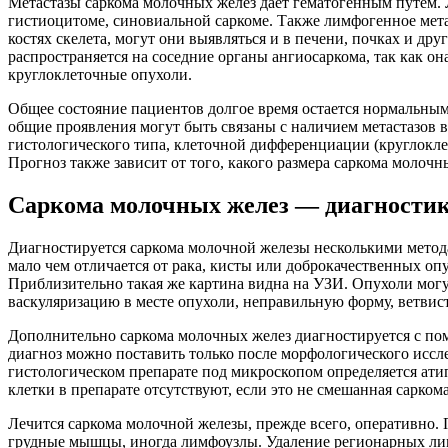
Метастазы саркома молочных желез дает гематогенным путем. 
гистиоцитоме, синовиальной саркоме. Также лимфогенное мета
костях скелета, могут они выявляться и в печени, почках и др
распространяется на соседние органы ангиосаркома, так как о
круглоклеточные опухоли.
Общее состояние пациентов долгое время остается нормальным, 
общие проявления могут быть связаны с наличием метастазов в
гистологического типа, клеточной дифференциации (круглокл
Прогноз также зависит от того, какого размера саркома молочн
Саркома молочных желез — диагностик
Диагностируется саркома молочной железы несколькими метод
мало чем отличается от рака, кисты или доброкачественных оп
Приблизительно такая же картина видна на УЗИ. Опухоли могу
васкуляризацию в месте опухоли, неправильную форму, ветвис
Дополнительно саркома молочных желез диагностируется с п
диагноз можно поставить только после морфологического исс
гистологическом препарате под микроскопом определяется ат
клетки в препарате отсутствуют, если это не смешанная сарком
Лечится саркома молочной железы, прежде всего, оперативно.
грудные мышцы, иногда лимфоузлы. Удаление регионарных лим