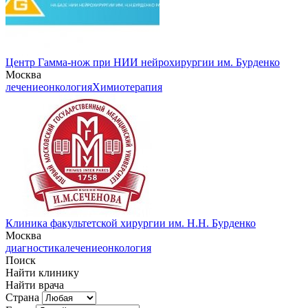
Центр Гамма-нож при НИИ нейрохирургии им. Бурденко
Москва
лечение
онкология
Химиотерапия
Клиника факультетской хирургии им. Н.Н. Бурденко
Москва
диагностика
лечение
онкология
Поиск
Найти клинику
Найти врача
Страна