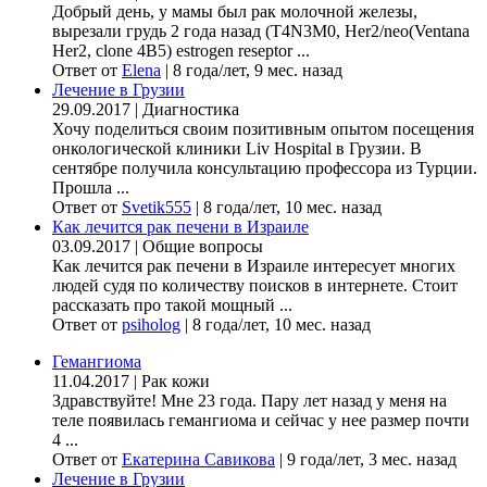
Добрый день, у мамы был рак молочной железы,
вырезали грудь 2 года назад (Т4N3M0, Her2/neo(Ventana
Her2, clone 4B5) estrogen reseptor ...
Ответ от
Elena
|
8 года/лет, 9 мес. назад
Лечение в Грузии
29.09.2017
|
Диагностика
Хочу поделиться своим позитивным опытом посещения
онкологической клиники Liv Hospital в Грузии. В
сентябре получила консультацию профессора из Турции.
Прошла ...
Ответ от
Svetik555
|
8 года/лет, 10 мес. назад
Как лечится рак печени в Израиле
03.09.2017
|
Общие вопросы
Как лечится рак печени в Израиле интересует многих
людей судя по количеству поисков в интернете. Стоит
рассказать про такой мощный ...
Ответ от
psiholog
|
8 года/лет, 10 мес. назад
Гемангиома
11.04.2017
|
Рак кожи
Здравствуйте! Мне 23 года. Пару лет назад у меня на
теле появилась гемангиома и сейчас у нее размер почти
4 ...
Ответ от
Екатерина Савикова
|
9 года/лет, 3 мес. назад
Лечение в Грузии