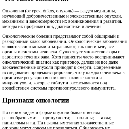
Онкология (от греч. ónkos, опухоль) — раздел медицины,
изучающий доброкачественные и злокачественные опухоли,
механизмы и закономерности их возникновения и развития,
методы их профилактики, диагностики и лечения.
Онкологические болезни представляют собой обширный и
разнородный класс заболеваний. Онкологические заболевания
являются системными и затрагивают, так или иначе, все
органы и системы человека. Существует множество форм и
вариантов течения рака. Хотя пациенты часто воспринимают
онкологический диагноз как приговор, далеко не все даже
злокачественные опухоли приводят к смерти. Современные
исследования продемонстрировали, что у каждого человека в
организме регулярно возникают раковые клетки и
микроопухоли, которые гибнут и рассасываются под
воздействием системы противоопухолевого иммунитета.
Признаки онкологии
По своим видам и форме опухоли бывают весьма
разнообразными: — припухлости; — полипы; — язвы; —
папилломы и т.д. На начальных этапах злокачественные
опухоли могут совсем не проявляться. Обнаружить их