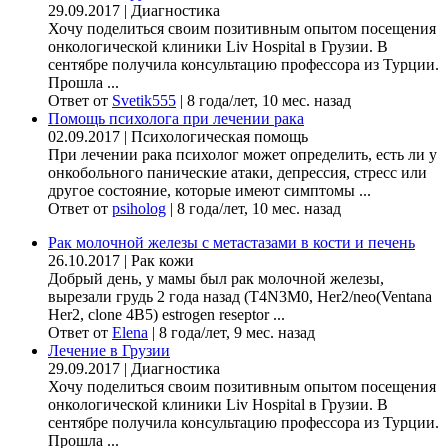
29.09.2017
|
Диагностика
Хочу поделиться своим позитивным опытом посещения
онкологической клиники Liv Hospital в Грузии. В
сентябре получила консультацию профессора из Турции.
Прошла ...
Ответ от
Svetik555
|
8 года/лет, 10 мес. назад
Помощь психолога при лечении рака
02.09.2017
|
Психологическая помощь
При лечении рака психолог может определить, есть ли у
онкобольного панические атаки, депрессия, стресс или
другое состояние, которые имеют симптомы ...
Ответ от
psiholog
|
8 года/лет, 10 мес. назад
Рак молочной железы с метастазами в кости и печень
26.10.2017
|
Рак кожи
Добрый день, у мамы был рак молочной железы,
вырезали грудь 2 года назад (Т4N3M0, Her2/neo(Ventana
Her2, clone 4B5) estrogen reseptor ...
Ответ от
Elena
|
8 года/лет, 9 мес. назад
Лечение в Грузии
29.09.2017
|
Диагностика
Хочу поделиться своим позитивным опытом посещения
онкологической клиники Liv Hospital в Грузии. В
сентябре получила консультацию профессора из Турции.
Прошла ...