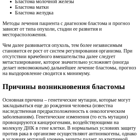
Бластома молочной железы
Бластома матки
Бластома желудка
Методы лечения пациента с диагнозом бластома и прогноз
зависят от типа опухоли, стадии ее развития и
месторасположения.
Чем далее развивается опухоль, тем более независимым
становится ее рост от систем регулирования организма. При
отсутствии врачебного вмешательства далее следует
метастазирование, которое значительно усложняет (иногда
делает невозможным) дальнейшее лечение бластомы, прогноз
на выздоровление сводится к минимуму.
Причины возникновения бластомы
Основная причина – генетические мутации, которые могут
закладываться еще до рождения человека (известна
наследственная предрасположенность к онкологическим
заболеваниям). Генетические изменения (то есть мутации)
провоцируются канцерогенами, воздействующими на
молекулу ДНК в гене клетки. В нормальных условиях защиту
против рака в организме осуществляют антионкогены, однако
в условиях мутаций уровень защиты падает до критичной