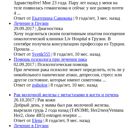
Здравствуйте! Мне 23 года. Пару лет назад у меня на
теле появилась гемангиома и сейчас у нее размер почти
4 ...
Ответ от
Екатерина Савикова
|
9 года/лет, 3 мес. назад
Лечение в Грузии
29.09.2017
|
Диагностика
Хочу поделиться своим позитивным опытом посещения
онкологической клиники Liv Hospital в Грузии. В
сентябре получила консультацию профессора из Турции.
Прошла ...
Ответ от
Svetik555
|
8 года/лет, 10 мес. назад
Помощь психолога при лечении рака
02.09.2017
|
Психологическая помощь
При лечении рака психолог может определить, есть ли у
онкобольного панические атаки, депрессия, стресс или
другое состояние, которые имеют симптомы ...
Ответ от
psiholog
|
8 года/лет, 10 мес. назад
Рак молочной железы с метастазами в кости и печень
26.10.2017
|
Рак кожи
Добрый день, у мамы был рак молочной железы,
вырезали грудь 2 года назад (Т4N3M0, Her2/neo(Ventana
Her2, clone 4B5) estrogen reseptor ...
Ответ от
Elena
|
8 года/лет, 9 мес. назад
Лечение в Грузии