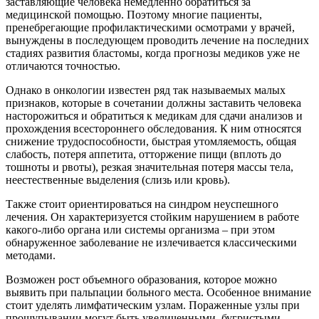
заставляющие человека немедленно обратиться за
медицинской помощью. Поэтому многие пациенты,
пренебрегающие профилактическими осмотрами у врачей,
вынуждены в последующем проводить лечение на последних
стадиях развития бластомы, когда прогнозы медиков уже не
отличаются точностью.
Однако в онкологии известен ряд так называемых малых
признаков, которые в сочетании должны заставить человека
насторожиться и обратиться к медикам для сдачи анализов и
прохождения всестороннего обследования. К ним относятся
снижение трудоспособности, быстрая утомляемость, общая
слабость, потеря аппетита, отторжение пищи (вплоть до
тошноты и рвоты), резкая значительная потеря массы тела,
неестественные выделения (слизь или кровь).
Также стоит ориентироваться на синдром неуспешного
лечения. Он характеризуется стойким нарушением в работе
какого-либо органа или системы организма – при этом
обнаруженное заболевание не излечивается классическими
методами.
Возможен рост объемного образования, которое можно
выявить при пальпации больного места. Особенное внимание
стоит уделять лимфатическим узлам. Пораженные узлы при
прощупывании могут быть увеличенными, бугристыми,