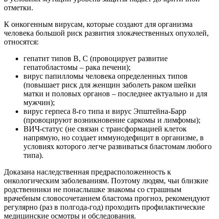
отметки.
К онкогенным вирусам, которые создают для организма
человека большой риск развития злокачественных опухолей,
относятся:
гепатит типов B, C (провоцирует развитие
гепатобластомы – рака печени);
вирус папилломы человека определенных типов
(повышает риск для женщин заболеть раком шейки
матки и половых органов – последнее актуально и для
мужчин);
вирус герпеса 8-го типа и вирус Эпштейна-Барр
(провоцируют возникновение саркомы и лимфомы);
ВИЧ-статус (не связан с трансформацией клеток
напрямую, но создает иммунодефицит в организме, в
условиях которого легче развиваться бластомам любого
типа).
Доказана наследственная предрасположенность к
онкологическим заболеваниям. Поэтому людям, чьи близкие
родственники не понаслышке знакомы со страшным
врачебным словосочетанием бластома прогноз, рекомендуют
регулярно (раз в полгода-год) проходить профилактические
медицинские осмотры и обследования.