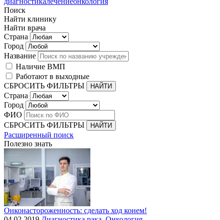
диагностика
лечение
онкология
Поиск
Найти клинику
Найти врача
Страна
Город
Название
Наличие ВМП
Работают в выходные
СБРОСИТЬ ФИЛЬТРЫ
Страна
Город
ФИО
СБРОСИТЬ ФИЛЬТРЫ
Расширенный поиск
Полезно знать
Онконастороженность: сделать ход конем!
04.02.2019
Диагностика рака
,
Онкология