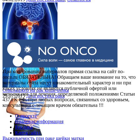
Выделения при раке шейки матки
30.07.2015
Рак шейки матки
При копировании материалов прямая ссылка на сайт no-
onco.ru ОБЯЗАТЕЛЬНА! Обращаем ваше внимание на то, что
материалы сайта несут ознакомительный характер и ни при
каких условиях не являются публичной офертой или
Онкомаркер на рак кишечника
методиками для лечения, определяемой положениями Статьи
29.07.2015
Диагностика рака
437 ГК РФ. При любых вопросах, связанных со здоровьем,
консультация с лечащим врачом обязательна !!!
О проекте
Правовая информация
Реклама
Карта сайта
Выживаемость при раке шейки матки