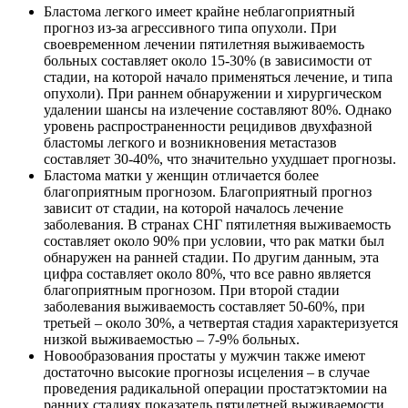
Бластома легкого имеет крайне неблагоприятный
прогноз из-за агрессивного типа опухоли. При
своевременном лечении пятилетняя выживаемость
больных составляет около 15-30% (в зависимости от
стадии, на которой начало применяться лечение, и типа
опухоли). При раннем обнаружении и хирургическом
удалении шансы на излечение составляют 80%. Однако
уровень распространенности рецидивов двухфазной
бластомы легкого и возникновения метастазов
составляет 30-40%, что значительно ухудшает прогнозы.
Бластома матки у женщин отличается более
благоприятным прогнозом. Благоприятный прогноз
зависит от стадии, на которой началось лечение
заболевания. В странах СНГ пятилетняя выживаемость
составляет около 90% при условии, что рак матки был
обнаружен на ранней стадии. По другим данным, эта
цифра составляет около 80%, что все равно является
благоприятным прогнозом. При второй стадии
заболевания выживаемость составляет 50-60%, при
третьей – около 30%, а четвертая стадия характеризуется
низкой выживаемостью – 7-9% больных.
Новообразования простаты у мужчин также имеют
достаточно высокие прогнозы исцеления – в случае
проведения радикальной операции простатэктомии на
ранних стадиях показатель пятилетней выживаемости