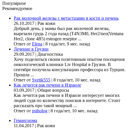
Популярное
Рекомендуемое
Рак молочной железы с метастазами в кости и печень
26.10.2017
|
Рак кожи
Добрый день, у мамы был рак молочной железы,
вырезали грудь 2 года назад (Т4N3M0, Her2/neo(Ventana
Her2, clone 4B5) estrogen reseptor ...
Ответ от
Elena
|
8 года/лет, 9 мес. назад
Лечение в Грузии
29.09.2017
|
Диагностика
Хочу поделиться своим позитивным опытом посещения
онкологической клиники Liv Hospital в Грузии. В
сентябре получила консультацию профессора из Турции.
Прошла ...
Ответ от
Svetik555
|
8 года/лет, 10 мес. назад
Как лечится рак печени в Израиле
03.09.2017
|
Общие вопросы
Как лечится рак печени в Израиле интересует многих
людей судя по количеству поисков в интернете. Стоит
рассказать про такой мощный ...
Ответ от
psiholog
|
8 года/лет, 10 мес. назад
Гемангиома
11.04.2017
|
Рак кожи