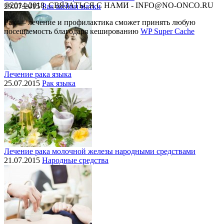
©2014-2018, СВЯЗАТЬСЯ С НАМИ - INFO@NO-ONCO.RU
29.07.2015
Рак шейки матки
Рак — лечение и профилактика cможет принять любую
посещаемость благодаря кешированию
WP Super Cache
Лечение рака языка
25.07.2015
Рак языка
Лечение рака молочной железы народными средствами
21.07.2015
Народные средства