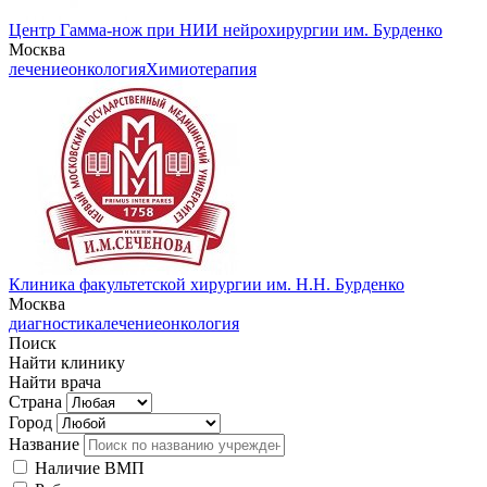
Центр Гамма-нож при НИИ нейрохирургии им. Бурденко
Москва
лечение
онкология
Химиотерапия
Клиника факультетской хирургии им. Н.Н. Бурденко
Москва
диагностика
лечение
онкология
Поиск
Найти клинику
Найти врача
Страна
Город
Название
Наличие ВМП