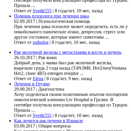
сентябре получила консультацию профессора из Турции.
Прошла ...
Ответ от
Svetik555
|
8 года/лет, 10 мес. назад
Помощь психолога при лечении рака
02.09.2017
|
Психологическая помощь
При лечении рака психолог может определить, есть ли у
онкобольного панические атаки, депрессия, стресс или
другое состояние, которые имеют симптомы ...
Ответ от
psiholog
|
8 года/лет, 10 мес. назад
Рак молочной железы с метастазами в кости и печень
26.10.2017
|
Рак кожи
Добрый день, у мамы был рак молочной железы,
вырезали грудь 2 года назад (Т4N3M0, Her2/neo(Ventana
Her2, clone 4B5) estrogen reseptor ...
Ответ от
Elena
|
8 года/лет, 9 мес. назад
Лечение в Грузии
29.09.2017
|
Диагностика
Хочу поделиться своим позитивным опытом посещения
онкологической клиники Liv Hospital в Грузии. В
сентябре получила консультацию профессора из Турции.
Прошла ...
Ответ от
Svetik555
|
8 года/лет, 10 мес. назад
Как лечится рак печени в Израиле
03.09.2017
|
Общие вопросы