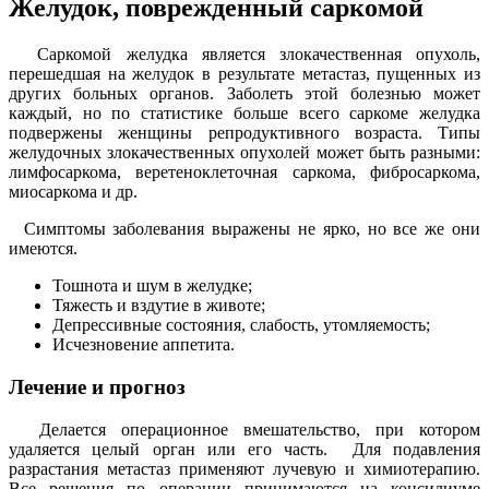
Желудок, поврежденный саркомой
Саркомой желудка является злокачественная опухоль,
перешедшая на желудок в результате метастаз, пущенных из
других больных органов. Заболеть этой болезнью может
каждый, но по статистике больше всего саркоме желудка
подвержены женщины репродуктивного возраста. Типы
желудочных злокачественных опухолей может быть разными:
лимфосаркома, веретеноклеточная саркома, фибросаркома,
миосаркома и др.
Симптомы заболевания выражены не ярко, но все же они
имеются.
Тошнота и шум в желудке;
Тяжесть и вздутие в животе;
Депрессивные состояния, слабость, утомляемость;
Исчезновение аппетита.
Лечение и прогноз
Делается операционное вмешательство, при котором
удаляется целый орган или его часть. Для подавления
разрастания метастаз применяют лучевую и химиотерапию.
Все решения по операции принимаются на консилиуме