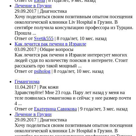
Ответ от
Elena
|
8 года/лет, 9 мес. назад
Лечение в Грузии
29.09.2017
|
Диагностика
Хочу поделиться своим позитивным опытом посещения
онкологической клиники Liv Hospital в Грузии. В
сентябре получила консультацию профессора из Турции.
Прошла ...
Ответ от
Svetik555
|
8 года/лет, 10 мес. назад
Как лечится рак печени в Израиле
03.09.2017
|
Общие вопросы
Как лечится рак печени в Израиле интересует многих
людей судя по количеству поисков в интернете. Стоит
рассказать про такой мощный ...
Ответ от
psiholog
|
8 года/лет, 10 мес. назад
Гемангиома
11.04.2017
|
Рак кожи
Здравствуйте! Мне 23 года. Пару лет назад у меня на
теле появилась гемангиома и сейчас у нее размер почти
4 ...
Ответ от
Екатерина Савикова
|
9 года/лет, 3 мес. назад
Лечение в Грузии
29.09.2017
|
Диагностика
Хочу поделиться своим позитивным опытом посещения
онкологической клиники Liv Hospital в Грузии. В