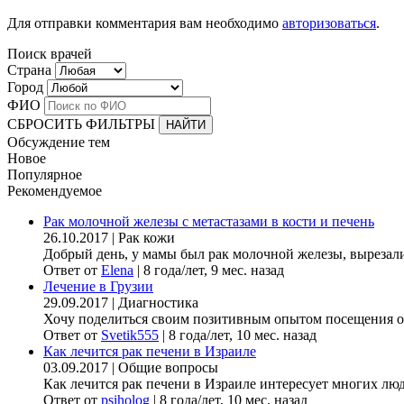
Для отправки комментария вам необходимо
авторизоваться
.
Поиск врачей
Страна
Город
ФИО
СБРОСИТЬ ФИЛЬТРЫ
Обсуждение тем
Новое
Популярное
Рекомендуемое
Рак молочной железы с метастазами в кости и печень
26.10.2017
|
Рак кожи
Добрый день, у мамы был рак молочной железы, вырезали гр
Ответ от
Elena
|
8 года/лет, 9 мес. назад
Лечение в Грузии
29.09.2017
|
Диагностика
Хочу поделиться своим позитивным опытом посещения онк
Ответ от
Svetik555
|
8 года/лет, 10 мес. назад
Как лечится рак печени в Израиле
03.09.2017
|
Общие вопросы
Как лечится рак печени в Израиле интересует многих люде
Ответ от
psiholog
|
8 года/лет, 10 мес. назад