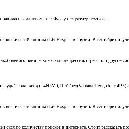
 появилась гемангиома и сейчас у нее размер почти 4 ...
ологической клиники Liv Hospital в Грузии. В сентябре получи
онкобольного панические атаки, депрессия, стресс или другое со
удь 2 года назад (Т4N3M0, Her2/neo(Ventana Her2, clone 4B5) estr
ологической клиники Liv Hospital в Грузии. В сентябре получи
й судя по количеству поисков в интернете. Стоит рассказать пр