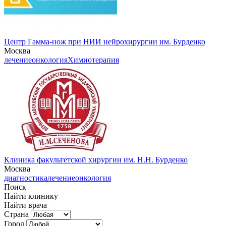
Центр Гамма-нож при НИИ нейрохирургии им. Бурденко
Москва
лечение
онкология
Химиотерапия
Клиника факультетской хирургии им. Н.Н. Бурденко
Москва
диагностика
лечение
онкология
Поиск
Найти клинику
Найти врача
Страна
Город