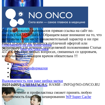
Выделения при раке шейки матки
30.07.2015
Рак шейки матки
При копировании материалов прямая ссылка на сайт no-
onco.ru ОБЯЗАТЕЛЬНА! Обращаем ваше внимание на то, что
материалы сайта несут ознакомительный характер и ни при
каких условиях не являются публичной офертой или
Онкомаркер на рак кишечника
методиками для лечения, определяемой положениями Статьи
29.07.2015
Диагностика рака
437 ГК РФ. При любых вопросах, связанных со здоровьем,
консультация с лечащим врачом обязательна !!!
О проекте
Правовая информация
Реклама
Карта сайта
Выживаемость при раке шейки матки
©2014-2018, СВЯЗАТЬСЯ С НАМИ - INFO@NO-ONCO.RU
29.07.2015
Рак шейки матки
Рак — лечение и профилактика cможет принять любую
посещаемость благодаря кешированию
WP Super Cache