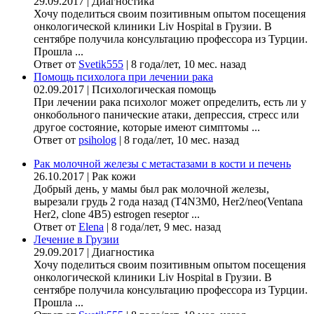
29.09.2017
|
Диагностика
Хочу поделиться своим позитивным опытом посещения
онкологической клиники Liv Hospital в Грузии. В
сентябре получила консультацию профессора из Турции.
Прошла ...
Ответ от
Svetik555
|
8 года/лет, 10 мес. назад
Помощь психолога при лечении рака
02.09.2017
|
Психологическая помощь
При лечении рака психолог может определить, есть ли у
онкобольного панические атаки, депрессия, стресс или
другое состояние, которые имеют симптомы ...
Ответ от
psiholog
|
8 года/лет, 10 мес. назад
Рак молочной железы с метастазами в кости и печень
26.10.2017
|
Рак кожи
Добрый день, у мамы был рак молочной железы,
вырезали грудь 2 года назад (Т4N3M0, Her2/neo(Ventana
Her2, clone 4B5) estrogen reseptor ...
Ответ от
Elena
|
8 года/лет, 9 мес. назад
Лечение в Грузии
29.09.2017
|
Диагностика
Хочу поделиться своим позитивным опытом посещения
онкологической клиники Liv Hospital в Грузии. В
сентябре получила консультацию профессора из Турции.
Прошла ...