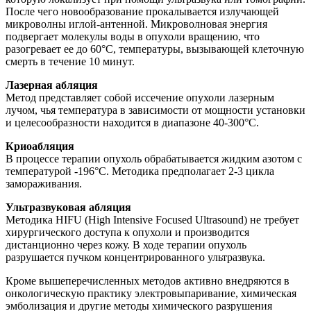
После чего новообразование прокалывается излучающей
микроволны иглой-антенной. Микроволновая энергия
подвергает молекулы воды в опухоли вращению, что
разогревает ее до 60°С, температуры, вызывающей клеточную
смерть в течение 10 минут.
Лазерная абляция
Метод представляет собой иссечение опухоли лазерным
лучом, чья температура в зависимости от мощности установки
и целесообразности находится в диапазоне 40-300°С.
Криоабляция
В процессе терапии опухоль обрабатывается жидким азотом с
температурой -196°С. Методика предполагает 2-3 цикла
замораживания.
Ультразвуковая абляция
Методика HIFU (High Intensive Focused Ultrasound) не требует
хирургического доступа к опухоли и производится
дистанционно через кожу. В ходе терапии опухоль
разрушается пучком концентрированного ультразвука.
Кроме вышеперечисленных методов активно внедряются в
онкологическую практику электровыпаривание, химическая
эмболизация и другие методы химического разрушения