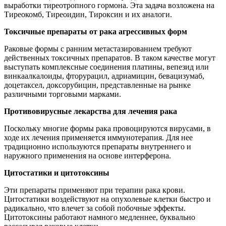
выработки тиреотропного гормона. Эта задача возложена на
Тиреокомб, Тиреоидин, Тироксин и их аналоги.
Токсичные препараты от рака агрессивных форм
Раковые формы с ранним метастазированием требуют
действенных токсичных препаратов. В таком качестве могут
выступать комплексные соединения платины, вепезид или
винкаалкалоиды, фторурацил, адриамицин, бевацизумаб,
доцетаксел, доксорубицин, представленные на рынке
различными торговыми марками.
Противовирусные лекарства для лечения рака
Поскольку многие формы рака провоцируются вирусами, в
ходе их лечения применяется иммунотерапия. Для нее
традиционно используются препараты внутреннего и
наружного применения на основе интерферона.
Цитостатики и цитотоксины
Эти препараты применяют при терапии рака крови.
Цитостатики воздействуют на опухолевые клетки быстро и
радикально, что влечет за собой побочные эффекты.
Цитотоксины работают намного медленнее, буквально