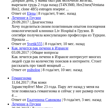
Добрый день, у мамы был рак молочной железы,
вырезали грудь 2 года назад (Т4N3M0, Her2/neo(Ventana
Her2, clone 4B5) estrogen reseptor ...
Ответ от
Elena
|
8 года/лет, 9 мес. назад
Лечение в Грузии
29.09.2017
|
Диагностика
Хочу поделиться своим позитивным опытом посещения
онкологической клиники Liv Hospital в Грузии. В
сентябре получила консультацию профессора из Турции.
Прошла ...
Ответ от
Svetik555
|
8 года/лет, 10 мес. назад
Как лечится рак печени в Израиле
03.09.2017
|
Общие вопросы
Как лечится рак печени в Израиле интересует многих
людей судя по количеству поисков в интернете. Стоит
рассказать про такой мощный ...
Ответ от
psiholog
|
8 года/лет, 10 мес. назад
Гемангиома
11.04.2017
|
Рак кожи
Здравствуйте! Мне 23 года. Пару лет назад у меня на
теле появилась гемангиома и сейчас у нее размер почти
4 ...
Ответ от
Екатерина Савикова
|
9 года/лет, 3 мес. назад
Лечение в Грузии